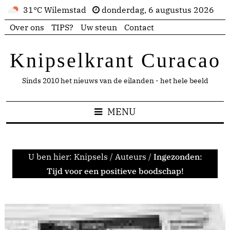
31°C Wilemstad
donderdag, 6 augustus 2026
Over ons
TIPS?
Uw steun
Contact
Knipselkrant Curacao
Sinds 2010 het nieuws van de eilanden - het hele beeld
MENU
U ben hier:
Knipsels
/
Auteurs
/
Ingezonden:
Tijd voor een positieve boodschap!