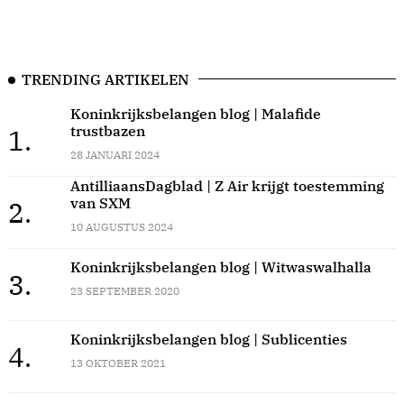
TRENDING ARTIKELEN
Koninkrijksbelangen blog | Malafide
trustbazen
1.
28 JANUARI 2024
AntilliaansDagblad | Z Air krijgt toestemming
van SXM
2.
10 AUGUSTUS 2024
Koninkrijksbelangen blog | Witwaswalhalla
3.
23 SEPTEMBER 2020
Koninkrijksbelangen blog | Sublicenties
4.
13 OKTOBER 2021