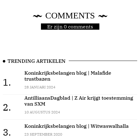
COMMENTS
Er zijn 0 comments
TRENDING ARTIKELEN
Koninkrijksbelangen blog | Malafide
trustbazen
1.
28 JANUARI 2024
AntilliaansDagblad | Z Air krijgt toestemming
van SXM
2.
10 AUGUSTUS 2024
Koninkrijksbelangen blog | Witwaswalhalla
3.
23 SEPTEMBER 2020