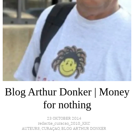
Blog Arthur Donker | Money
for nothing
23 OKTOBER 2014
redactie_curacao_2010_KKC
AUTEURS
,
CURAÇAO
,
BLOG ARTHUR DONKER