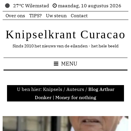
27°C Wilemstad
maandag, 10 augustus 2026
Over ons
TIPS?
Uw steun
Contact
Knipselkrant Curacao
Sinds 2010 het nieuws van de eilanden - het hele beeld
MENU
U ben hier:
Knipsels
/
Auteurs
/
Blog Arthur
Donker | Money for nothing