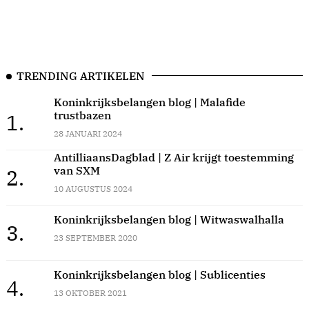
TRENDING ARTIKELEN
Koninkrijksbelangen blog | Malafide
trustbazen
1.
28 JANUARI 2024
AntilliaansDagblad | Z Air krijgt toestemming
van SXM
2.
10 AUGUSTUS 2024
Koninkrijksbelangen blog | Witwaswalhalla
3.
23 SEPTEMBER 2020
Koninkrijksbelangen blog | Sublicenties
4.
13 OKTOBER 2021