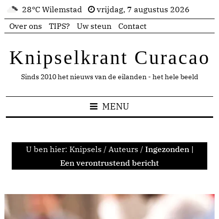
28°C Wilemstad
vrijdag, 7 augustus 2026
Over ons
TIPS?
Uw steun
Contact
Knipselkrant Curacao
Sinds 2010 het nieuws van de eilanden - het hele beeld
MENU
U ben hier:
Knipsels
/
Auteurs
/
Ingezonden |
Een verontrustend bericht