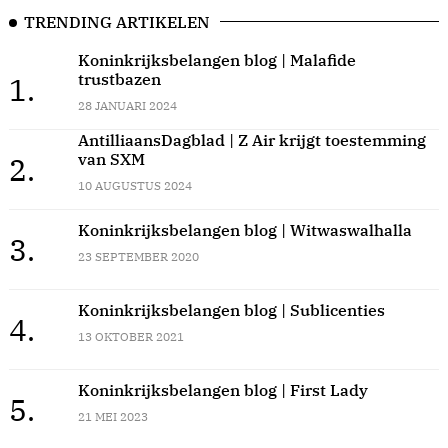
TRENDING ARTIKELEN
Koninkrijksbelangen blog | Malafide
trustbazen
1.
28 JANUARI 2024
AntilliaansDagblad | Z Air krijgt toestemming
van SXM
2.
10 AUGUSTUS 2024
Koninkrijksbelangen blog | Witwaswalhalla
3.
23 SEPTEMBER 2020
Koninkrijksbelangen blog | Sublicenties
4.
13 OKTOBER 2021
Koninkrijksbelangen blog | First Lady
5.
21 MEI 2023