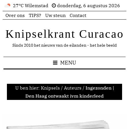
27°C Wilemstad
donderdag, 6 augustus 2026
Over ons
TIPS?
Uw steun
Contact
Knipselkrant Curacao
Sinds 2010 het nieuws van de eilanden - het hele beeld
MENU
U ben hier:
Knipsels
/
Auteurs
/
Ingezonden |
Den Haag ontwaakt ivm kinderleed