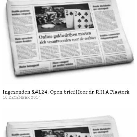
Ingezonden &#124; Open brief Heer dr. R.H.A Plasterk
10 DECEMBER 2014