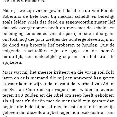
is en dus strafbaar is.
Maar ja we zijn vaker gewend dat die club van Pueblo
Soberano de hele boel bij mekaar scheldt en beledigt
zoals leider Wiels dat deed en tegenwoordig zuster lief
dat ook overgenomen heeft en men met de scheld- en
belediging kanonades van de partij moeten doorgaan
om toch nog die paar zieltjes die achtergebleven zijn na
de dood van broertje lief proberen te houden. Dus de
volgende slachtoffers zijn de gays en de homo’s
natuurlijk, een makkelijke groep om aan het kruis te
spijkeren.
Maar wat mij het meeste irriteert en die vraag stel ik la
jaren en er is niemand die mij een antwoord kan geven
is, waar komen wij vandaan, want dat verhaal van Adam
en Eva en Cain die zijn wapen niet wilden inleveren
tegen 100 gulden en die Abel om zeep heeft geholpen,
als zij met z’n drieën met de mensheid zijn gestart dan
begint die hele bijbel al met incest en kan ik moeilijk
geloven dat diezelfde bijbel tegen homoseksualiteit kan