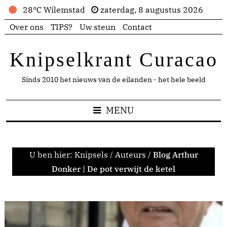
28°C Wilemstad
zaterdag, 8 augustus 2026
Over ons
TIPS?
Uw steun
Contact
Knipselkrant Curacao
Sinds 2010 het nieuws van de eilanden - het hele beeld
MENU
U ben hier:
Knipsels
/
Auteurs
/
Blog Arthur
Donker | De pot verwijt de ketel