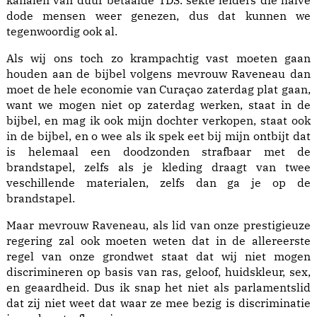
kanalen van duur betaalde TDS. sekte leiders die halve
dode mensen weer genezen, dus dat kunnen we
tegenwoordig ook al.
Als wij ons toch zo krampachtig vast moeten gaan
houden aan de bijbel volgens mevrouw Raveneau dan
moet de hele economie van Curaçao zaterdag plat gaan,
want we mogen niet op zaterdag werken, staat in de
bijbel, en mag ik ook mijn dochter verkopen, staat ook
in de bijbel, en o wee als ik spek eet bij mijn ontbijt dat
is helemaal een doodzonden strafbaar met de
brandstapel, zelfs als je kleding draagt van twee
veschillende materialen, zelfs dan ga je op de
brandstapel.
Maar mevrouw Raveneau, als lid van onze prestigieuze
regering zal ook moeten weten dat in de allereerste
regel van onze grondwet staat dat wij niet mogen
discrimineren op basis van ras, geloof, huidskleur, sex,
en geaardheid. Dus ik snap het niet als parlamentslid
dat zij niet weet dat waar ze mee bezig is discriminatie