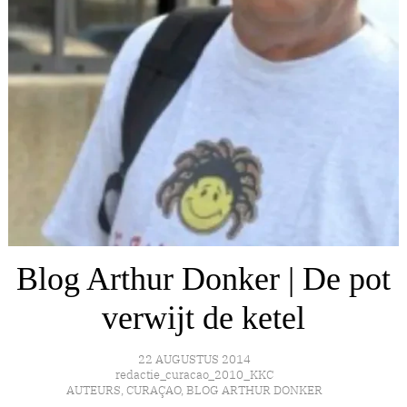
Blog Arthur Donker | De pot
verwijt de ketel
22 AUGUSTUS 2014
redactie_curacao_2010_KKC
AUTEURS
,
CURAÇAO
,
BLOG ARTHUR DONKER