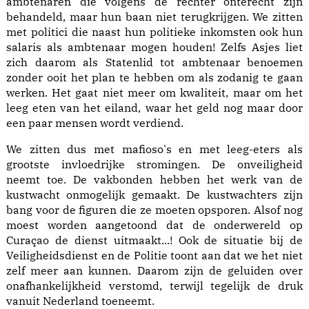
ambtenaren die volgens de rechter onterecht zijn
behandeld, maar hun baan niet terugkrijgen. We zitten
met politici die naast hun politieke inkomsten ook hun
salaris als ambtenaar mogen houden! Zelfs Asjes liet
zich daarom als Statenlid tot ambtenaar benoemen
zonder ooit het plan te hebben om als zodanig te gaan
werken. Het gaat niet meer om kwaliteit, maar om het
leeg eten van het eiland, waar het geld nog maar door
een paar mensen wordt verdiend.
We zitten dus met mafioso's en met leeg-eters als
grootste invloedrijke stromingen. De onveiligheid
neemt toe. De vakbonden hebben het werk van de
kustwacht onmogelijk gemaakt. De kustwachters zijn
bang voor de figuren die ze moeten opsporen. Alsof nog
moest worden aangetoond dat de onderwereld op
Curaçao de dienst uitmaakt...! Ook de situatie bij de
Veiligheidsdienst en de Politie toont aan dat we het niet
zelf meer aan kunnen. Daarom zijn de geluiden over
onafhankelijkheid verstomd, terwijl tegelijk de druk
vanuit Nederland toeneemt.