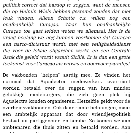
politiek-correct dat hardop te zeggen, want de mensen
die op Helmin Wiels hebben gestemd zouden dat niet
leuk vinden. Alleen Schotte c.s. willen nog een
onafhankelijk Curaçao. Waar hun onafhankelijke
Curaçao toe gaat leiden weten we allemaal. Het is de
vraag hoelang we nog kunnen voorkomen dat Curaçao
een narco-dictatuur wordt, met een veiligheidsdienst
die voor de lokale oligarchen werkt, en een Centrale
Bank die geleid wordt vanuit Sicilië. Er is dan een grote
toekomst voor Curaçao als witwas en doorvoer-paradijs!
De vakbonden "helpen" aardig mee. Ze vinden het
normaal dat Aqualectra medewerkers over-riant
worden betaald over de ruggen van hun minder
gelukkige medeburgers, die zich geen plek bij
Aqualectra konden organiseren. Hetzelfde geldt voor de
overheidsvakbonden. Ook daar riante beloningen, maar
een ambtelijk apparaat dat door vriendjespolitiek
bestaat uit partijgenoten en familie. Zo komen we aan
ambtenaren die thuis zitten en betaald worden. Aan