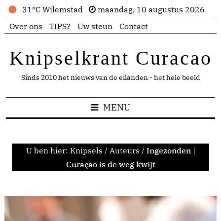
31°C Wilemstad
maandag, 10 augustus 2026
Over ons
TIPS?
Uw steun
Contact
Knipselkrant Curacao
Sinds 2010 het nieuws van de eilanden - het hele beeld
MENU
U ben hier:
Knipsels
/
Auteurs
/
Ingezonden |
Curaçao is de weg kwijt