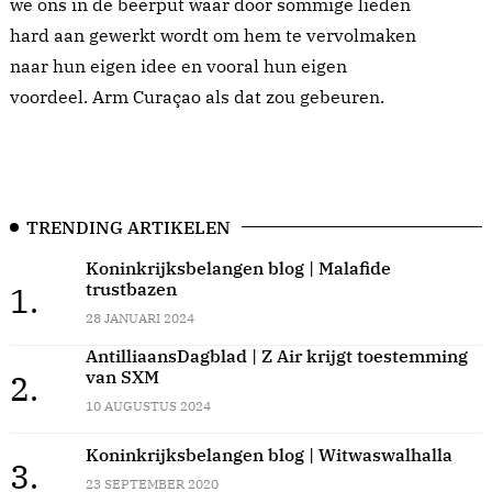
we ons in de beerput waar door sommige lieden
hard aan gewerkt wordt om hem te vervolmaken
naar hun eigen idee en vooral hun eigen
voordeel. Arm Curaçao als dat zou gebeuren.
TRENDING ARTIKELEN
Koninkrijksbelangen blog | Malafide
trustbazen
1.
28 JANUARI 2024
AntilliaansDagblad | Z Air krijgt toestemming
van SXM
2.
10 AUGUSTUS 2024
Koninkrijksbelangen blog | Witwaswalhalla
3.
23 SEPTEMBER 2020