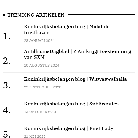
TRENDING ARTIKELEN
Koninkrijksbelangen blog | Malafide
trustbazen
1.
28 JANUARI 2024
AntilliaansDagblad | Z Air krijgt toestemming
van SXM
2.
10 AUGUSTUS 2024
Koninkrijksbelangen blog | Witwaswalhalla
3.
23 SEPTEMBER 2020
Koninkrijksbelangen blog | Sublicenties
4.
13 OKTOBER 2021
Koninkrijksbelangen blog | First Lady
5.
21 MEI 2023