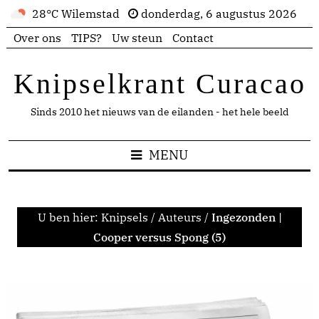
28°C Wilemstad
donderdag, 6 augustus 2026
Over ons
TIPS?
Uw steun
Contact
Knipselkrant Curacao
Sinds 2010 het nieuws van de eilanden - het hele beeld
MENU
U ben hier:
Knipsels
/
Auteurs
/
Ingezonden |
Cooper versus Spong (5)