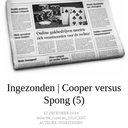
Ingezonden | Cooper versus
Spong (5)
12 DECEMBER 2014
redactie_curacao_2010_KKC
AUTEURS
,
INGEZONDEN