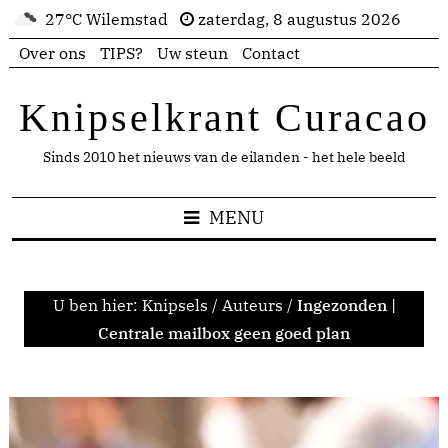
27°C Wilemstad
zaterdag, 8 augustus 2026
Over ons
TIPS?
Uw steun
Contact
Knipselkrant Curacao
Sinds 2010 het nieuws van de eilanden - het hele beeld
MENU
U ben hier:
Knipsels
/
Auteurs
/
Ingezonden |
Centrale mailbox geen goed plan