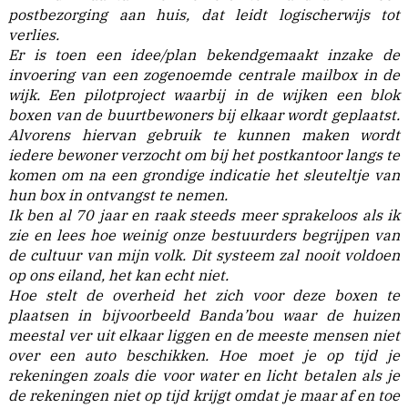
postbezorging aan huis, dat leidt logischerwijs tot
verlies.
Er is toen een idee/plan bekendgemaakt inzake de
invoering van een zogenoemde centrale mailbox in de
wijk. Een pilotproject waarbij in de wijken een blok
boxen van de buurtbewoners bij elkaar wordt geplaatst.
Alvorens hiervan gebruik te kunnen maken wordt
iedere bewoner verzocht om bij het postkantoor langs te
komen om na een grondige indicatie het sleuteltje van
hun box in ontvangst te nemen.
Ik ben al 70 jaar en raak steeds meer sprakeloos als ik
zie en lees hoe weinig onze bestuurders begrijpen van
de cultuur van mijn volk. Dit systeem zal nooit voldoen
op ons eiland, het kan echt niet.
Hoe stelt de overheid het zich voor deze boxen te
plaatsen in bijvoorbeeld Banda’bou waar de huizen
meestal ver uit elkaar liggen en de meeste mensen niet
over een auto beschikken. Hoe moet je op tijd je
rekeningen zoals die voor water en licht betalen als je
de rekeningen niet op tijd krijgt omdat je maar af en toe