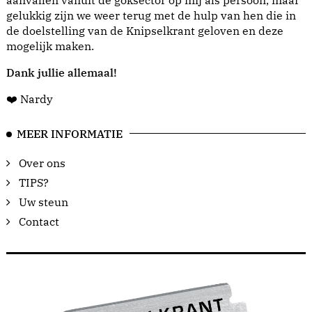
aanvallen vanuit de goksector op mij als persoon, maar
gelukkig zijn we weer terug met de hulp van hen die in
de doelstelling van de Knipselkrant geloven en deze
mogelijk maken.
Dank jullie allemaal!
❤️ Nardy
MEER INFORMATIE
Over ons
TIPS?
Uw steun
Contact