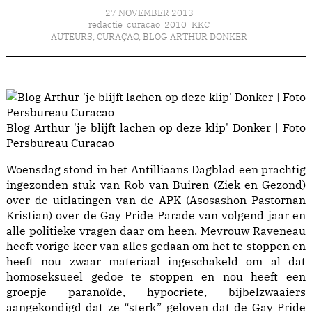
27 NOVEMBER 2013
redactie_curacao_2010_KKC
AUTEURS
,
CURAÇAO
,
BLOG ARTHUR DONKER
Blog Arthur 'je blijft lachen op deze klip' Donker | Foto
Persbureau Curacao
Woensdag stond in het Antilliaans Dagblad een prachtig
ingezonden stuk van Rob van Buiren (Ziek en Gezond)
over de uitlatingen van de APK (Asosashon Pastornan
Kristian) over de Gay Pride Parade van volgend jaar en
alle politieke vragen daar om heen. Mevrouw Raveneau
heeft vorige keer van alles gedaan om het te stoppen en
heeft nou zwaar materiaal ingeschakeld om al dat
homoseksueel gedoe te stoppen en nou heeft een
groepje paranoïde, hypocriete, bijbelzwaaiers
aangekondigd dat ze “sterk” geloven dat de Gay Pride