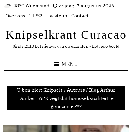
28°C Wilemstad
vrijdag, 7 augustus 2026
Over ons
TIPS?
Uw steun
Contact
Knipselkrant Curacao
Sinds 2010 het nieuws van de eilanden - het hele beeld
MENU
U ben hier:
Knipsels
/
Auteurs
/
Blog Arthur
Donker | APK zegt dat homoseksualiteit te
genezen is???