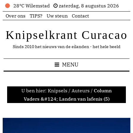
28°C Wilemstad
zaterdag, 8 augustus 2026
Over ons
TIPS?
Uw steun
Contact
Knipselkrant Curacao
Sinds 2010 het nieuws van de eilanden - het hele beeld
MENU
U ben hier:
Knipsels
/
Auteurs
/
Column
Vaders &#124; Landen van lafenis (5)