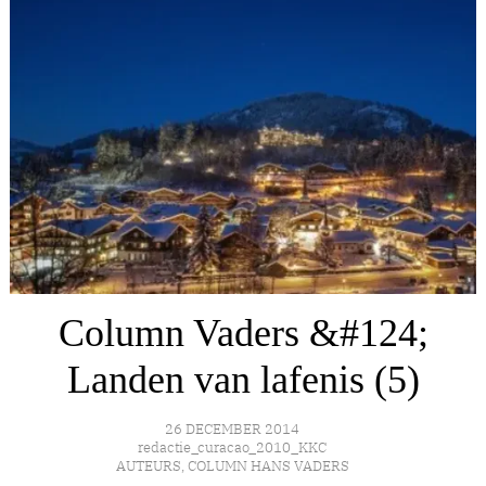
Column Vaders &#124;
Landen van lafenis (5)
26 DECEMBER 2014
redactie_curacao_2010_KKC
AUTEURS
,
COLUMN HANS VADERS