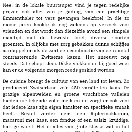
Nee, in de lokale buurtsuper vind je tegen redelijke
prijzen ook alles van je gading, van een prachtige
Emmenthaler tot vers gevangen beekforel. In die zo
mooie jaren kookte ik nog weleens op verzoek voor
vrienden en dat wordt dan diezelfde avond een simpele
maaltijd met de bewuste forel, diverse soorten
groenten, in olijfolie met zorg gebakken dunne schijfjes
aardappel en als dessert een combinatie van een aantal
contrasterende Zwitserse kazen. Het sneeuwt nog
steeds. Dat schept sfeer. Dikke vlokken en bij goed weer
kan er de volgende morgen reeds geskied worden.
De cuisine brengt de cultuur van een land tot leven. Zo
produceert Zwitserland zo’n 450 variëteiten kaas. De
grazige alpenweiden en groene vruchtbare valleien
bieden uitstekende volle melk en dit zorgt er ook voor
dat iedere kaas zijn eigen karakter en specifieke smaak
heeft. Bestel verder eens een älplermakkaroni,
macaroni met kaas, een fondue of een salsiz, kruidige,
hartige worst. Het is alles van grote klasse wat in het