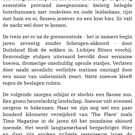
essentiële proviand meegenomen: kwistig belegde
boterhammen met rookvlees en oude leidsekaas, rijst
met ham en ei, flessen jenever en een krat bier. Zo valt
de nacht wel door te komen.
De trein zet er na de grenscontrole - het is immers begin
jaren zeventig zonder Schengen-akkoord - door
Duitsland flink de sokken in. Lichtjes flitsen voorbij.
Eenvoudige stulpen uiteraard bevolkt door eenzame
boeren, dromerige onschuldig ogende stadjes. Verlaten
door naakt neonlicht verlichte stations omringd door
een muur van unheimisch zwart. Natte sneeuw kleeft
tegen de beslagen ruiten.
De volgende morgen schijnt er slechts een flauwe zon.
Een groen heuvelachtig landschap. Sneeuw valt evenwel
nergens te bekennen. Maar we zijn nog wel een paar
honderd kilometer verwijderd van ‘The Place’ zoals
Time Magazine in de jaren 60 het mondaine skioord
noemde. Het wordt langzamerhand bergachtiger. Hier
en daar zijn stroken vuilgele restsneeuw langs de