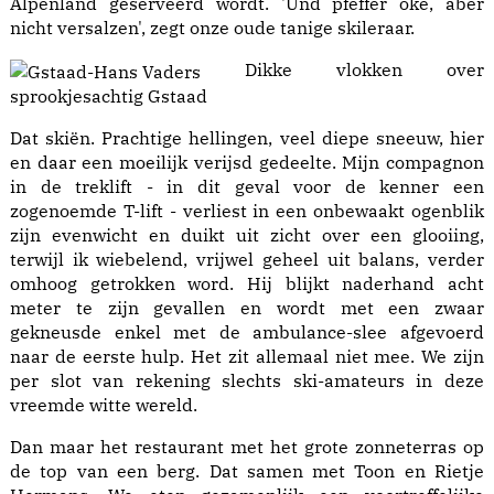
Alpenland geserveerd wordt. 'Und pfeffer oké, aber
nicht versalzen', zegt onze oude tanige skileraar.
Dikke vlokken over
sprookjesachtig Gstaad
Dat skiën. Prachtige hellingen, veel diepe sneeuw, hier
en daar een moeilijk verijsd gedeelte. Mijn compagnon
in de treklift - in dit geval voor de kenner een
zogenoemde T-lift - verliest in een onbewaakt ogenblik
zijn evenwicht en duikt uit zicht over een glooiing,
terwijl ik wiebelend, vrijwel geheel uit balans, verder
omhoog getrokken word. Hij blijkt naderhand acht
meter te zijn gevallen en wordt met een zwaar
gekneusde enkel met de ambulance-slee afgevoerd
naar de eerste hulp. Het zit allemaal niet mee. We zijn
per slot van rekening slechts ski-amateurs in deze
vreemde witte wereld.
Dan maar het restaurant met het grote zonneterras op
de top van een berg. Dat samen met Toon en Rietje