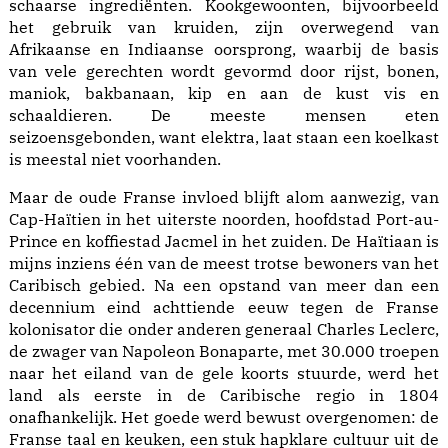
schaarse ingrediënten. Kookgewoonten, bijvoorbeeld
het gebruik van kruiden, zijn overwegend van
Afrikaanse en Indiaanse oorsprong, waarbij de basis
van vele gerechten wordt gevormd door rijst, bonen,
maniok, bakbanaan, kip en aan de kust vis en
schaaldieren. De meeste mensen eten
seizoensgebonden, want elektra, laat staan een koelkast
is meestal niet voorhanden.
Maar de oude Franse invloed blijft alom aanwezig, van
Cap-Haïtien in het uiterste noorden, hoofdstad Port-au-
Prince en koffiestad Jacmel in het zuiden. De Haïtiaan is
mijns inziens één van de meest trotse bewoners van het
Caribisch gebied. Na een opstand van meer dan een
decennium eind achttiende eeuw tegen de Franse
kolonisator die onder anderen generaal Charles Leclerc,
de zwager van Napoleon Bonaparte, met 30.000 troepen
naar het eiland van de gele koorts stuurde, werd het
land als eerste in de Caribische regio in 1804
onafhankelijk. Het goede werd bewust overgenomen: de
Franse taal en keuken, een stuk hapklare cultuur uit de