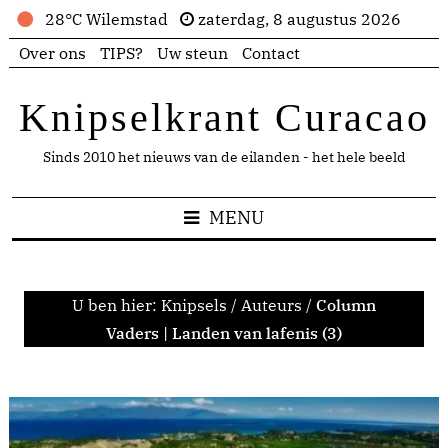
28°C Wilemstad
zaterdag, 8 augustus 2026
Over ons
TIPS?
Uw steun
Contact
Knipselkrant Curacao
Sinds 2010 het nieuws van de eilanden - het hele beeld
MENU
U ben hier:
Knipsels
/
Auteurs
/
Column
Vaders | Landen van lafenis (3)