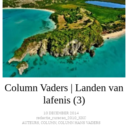
Column Vaders | Landen van
lafenis (3)
10 DECEMBER 2014
redactie_curacao_2010_KKC
AUTEURS
,
COLUMN
,
COLUMN HANS VADERS