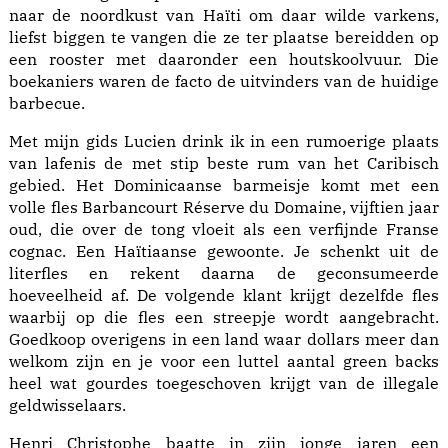
naar de noordkust van Haïti om daar wilde varkens,
liefst biggen te vangen die ze ter plaatse bereidden op
een rooster met daaronder een houtskoolvuur. Die
boekaniers waren de facto de uitvinders van de huidige
barbecue.
Met mijn gids Lucien drink ik in een rumoerige plaats
van lafenis de met stip beste rum van het Caribisch
gebied. Het Dominicaanse barmeisje komt met een
volle fles Barbancourt Réserve du Domaine, vijftien jaar
oud, die over de tong vloeit als een verfijnde Franse
cognac. Een Haïtiaanse gewoonte. Je schenkt uit de
literfles en rekent daarna de geconsumeerde
hoeveelheid af. De volgende klant krijgt dezelfde fles
waarbij op die fles een streepje wordt aangebracht.
Goedkoop overigens in een land waar dollars meer dan
welkom zijn en je voor een luttel aantal green backs
heel wat gourdes toegeschoven krijgt van de illegale
geldwisselaars.
Henri Christophe baatte in zijn jonge jaren een