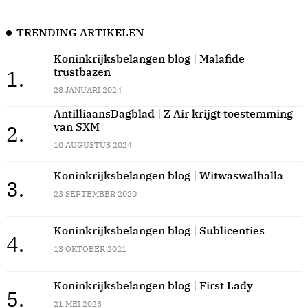
TRENDING ARTIKELEN
Koninkrijksbelangen blog | Malafide
trustbazen
1.
28 JANUARI 2024
AntilliaansDagblad | Z Air krijgt toestemming
van SXM
2.
10 AUGUSTUS 2024
Koninkrijksbelangen blog | Witwaswalhalla
3.
23 SEPTEMBER 2020
Koninkrijksbelangen blog | Sublicenties
4.
13 OKTOBER 2021
Koninkrijksbelangen blog | First Lady
5.
21 MEI 2023