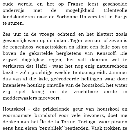
oude wereld en het op Franse leest geschoolde
onderwijs met de mogelijkheid talentvolle
landskinderen naar de Sorbonne Universiteit in Parijs
te sturen.
Zes uur in de vroege ochtend en het klettert zoals
gewoonlijk weer op de daken. Tegen een uur of zeven is
de regenhoos weggetrokken en klimt een felle zon op
boven de gekartelde bergketens van Kenscoff. Die
vrijwel dagelijkse regen; het valt daarom wel te
verklaren dat Haïti - waar het nog enig natuurschoon
bezit - zo’n prachtige weelde tentoonspreidt. Jammer
dus van al die kale, geërodeerde hellingen waar door
intensieve houtkap omwille van de houtskool, het water
vrij spel kreeg en de vruchtbare aarde in
modderwaaiers meevoert.
Houtskool - die prikkelende geur van houtskool en
voornaamste brandstof voor vele inwoners, doet me
denken aan het Île de la Tortue, Tortuga, waar piraten
eens hun eigen ‘republiek’ bestierden. Vaak trokken ze