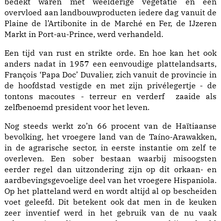
bedekt waren met weelderige vegetatie en een
overvloed aan landbouwproducten iedere dag vanuit de
Plaine de l’Artibonite in de Marché en Fer, de IJzeren
Markt in Port-au-Prince, werd verhandeld.
Een tijd van rust en strikte orde. En hoe kan het ook
anders nadat in 1957 een eenvoudige plattelandsarts,
François ‘Papa Doc’ Duvalier, zich vanuit de provincie in
de hoofdstad vestigde en met zijn privélegertje - de
tontons macoutes - terreur en verderf zaaide als
zelfbenoemd president voor het leven.
Nog steeds werkt zo’n 66 procent van de Haïtiaanse
bevolking, het vroegere land van de Taíno-Arawakken,
in de agrarische sector, in eerste instantie om zelf te
overleven. Een sober bestaan waarbij misoogsten
eerder regel dan uitzondering zijn op dit orkaan- en
aardbevingsgevoelige deel van het vroegere Hispaniola.
Op het platteland werd en wordt altijd al op bescheiden
voet geleefd. Dit betekent ook dat men in de keuken
zeer inventief werd in het gebruik van de nu vaak