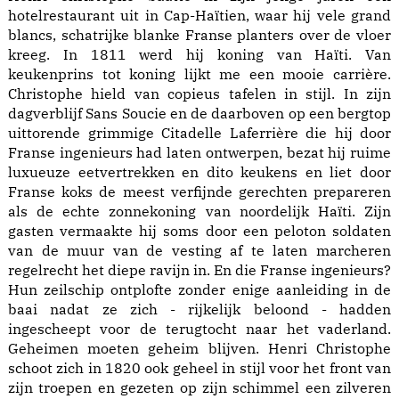
hotelrestaurant uit in Cap-Haïtien, waar hij vele grand
blancs, schatrijke blanke Franse planters over de vloer
kreeg. In 1811 werd hij koning van Haïti. Van
keukenprins tot koning lijkt me een mooie carrière.
Christophe hield van copieus tafelen in stijl. In zijn
dagverblijf Sans Soucie en de daarboven op een bergtop
uittorende grimmige Citadelle Laferrière die hij door
Franse ingenieurs had laten ontwerpen, bezat hij ruime
luxueuze eetvertrekken en dito keukens en liet door
Franse koks de meest verfijnde gerechten prepareren
als de echte zonnekoning van noordelijk Haïti. Zijn
gasten vermaakte hij soms door een peloton soldaten
van de muur van de vesting af te laten marcheren
regelrecht het diepe ravijn in. En die Franse ingenieurs?
Hun zeilschip ontplofte zonder enige aanleiding in de
baai nadat ze zich - rijkelijk beloond - hadden
ingescheept voor de terugtocht naar het vaderland.
Geheimen moeten geheim blijven. Henri Christophe
schoot zich in 1820 ook geheel in stijl voor het front van
zijn troepen en gezeten op zijn schimmel een zilveren