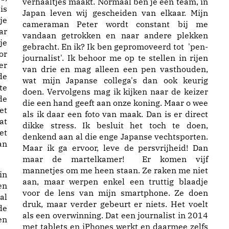
verhaaltjes maakt. Normaal ben je een team, in
is
Japan leven wij gescheiden van elkaar. Mijn
je
cameraman Peter wordt constant bij me
ar
vandaan getrokken en naar andere plekken
je
gebracht. En ik? Ik ben gepromoveerd tot 'pen-
or
journalist'. Ik behoor me op te stellen in rijen
er
van drie en mag alleen een pen vasthouden,
de
wat mijn Japanse collega's dan ook keurig
te
doen. Vervolgens mag ik kijken naar de keizer
de
die een hand geeft aan onze koning. Maar o wee
et
als ik daar een foto van maak. Dan is er direct
at
dikke stress. Ik besluit het toch te doen,
et
denkend aan al die enge Japanse vechtsporten.
an
Maar ik ga ervoor, leve de persvrijheid! Dan
maar de martelkamer! Er komen vijf
mannetjes om me heen staan. Ze raken me niet
in
aan, maar werpen enkel een truttig blaadje
en
voor de lens van mijn smartphone. Ze doen
al
druk, maar verder gebeurt er niets. Het voelt
de
als een overwinning. Dat een journalist in 2014
en
met tablets en iPhones werkt en daarmee zelfs