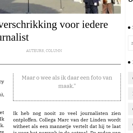
erschrikking voor iedere
urnalist
AUTEURS
,
COLUMN
Maar o wee als ik daar een foto van
maak."
),
et
Ik heb nog nooit zo veel journalisten zien
Ik
ontploffen. Collega Marc van der Linden wordt
k.
witheet als een mannetje vertelt dat hij te laat
re
is voor het persvak in de eetzaal. De reden van