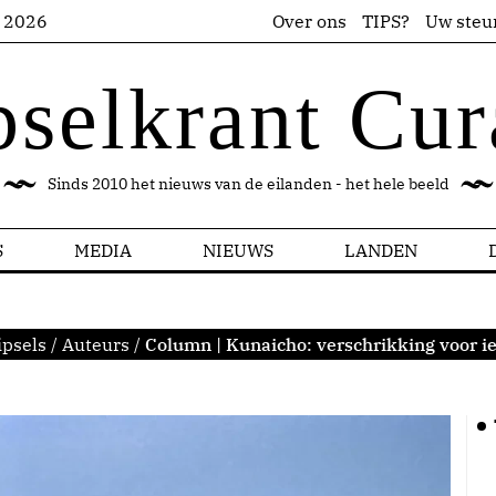
s 2026
Over ons
TIPS?
Uw steu
pselkrant Cur
Sinds 2010 het nieuws van de eilanden - het hele beeld
S
MEDIA
NIEUWS
LANDEN
ipsels
/
Auteurs
/
Column | Kunaicho: verschrikking voor ie