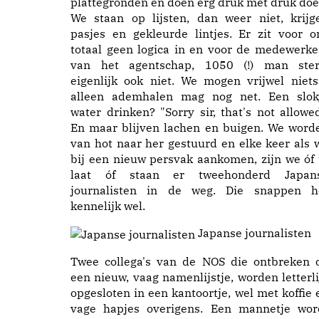
plattegronden en doen erg druk met druk doe
We staan op lijsten, dan weer niet, krijg
pasjes en gekleurde lintjes. Er zit voor o
totaal geen logica in en voor de medewerke
van het agentschap, 1050 (!) man ster
eigenlijk ook niet. We mogen vrijwel niets
alleen ademhalen mag nog net. Een slok
water drinken? "Sorry sir, that's not allowed
En maar blijven lachen en buigen. We word
van hot naar her gestuurd en elke keer als 
bij een nieuw persvak aankomen, zijn we óf 
laat óf staan er tweehonderd Japan
journalisten in de weg. Die snappen h
kennelijk wel.
Japanse journalisten
Twee collega's van de NOS die ontbreken 
een nieuw, vaag namenlijstje, worden letterli
opgesloten in een kantoortje, wel met koffie 
vage hapjes overigens. Een mannetje wor