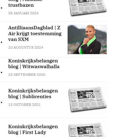
.
trustbazen
28 JANUARI 2024
AntilliaansDagblad | Z
Air krijgt toestemming
.
van SXM
10 AUGUSTUS 2024
Koninkrijksbelangen
blog | Witwaswalhalla
.
23 SEPTEMBER 2020
Koninkrijksbelangen
blog | Sublicenties
.
13 OKTOBER 2021
Koninkrijksbelangen
blog | First Lady
.