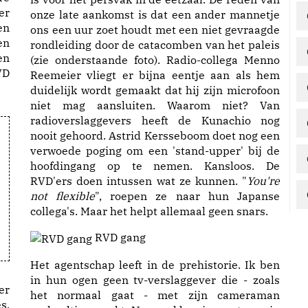
er
onze late aankomst is dat een ander mannetje
en
ons een uur zoet houdt met een niet gevraagde
en
rondleiding door de catacomben van het paleis
en
(zie onderstaande foto). Radio-collega Menno
VD
Reemeier vliegt er bijna eentje aan als hem
duidelijk wordt gemaakt dat hij zijn microfoon
niet mag aansluiten. Waarom niet? Van
radioverslaggevers heeft de Kunachio nog
nooit gehoord. Astrid Kersseboom doet nog een
verwoede poging om een 'stand-upper' bij de
hoofdingang op te nemen. Kansloos. De
RVD'ers doen intussen wat ze kunnen. "
You're
not flexible
", roepen ze naar hun Japanse
collega's. Maar het helpt allemaal geen snars.
RVD gang
Het agentschap leeft in de prehistorie. Ik ben
in hun ogen geen tv-verslaggever die - zoals
er
het normaal gaat - met zijn cameraman
s,