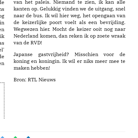
van het paleis. Niemand te zien, ik kan alle
de
kanten op. Gelukkig vinden we de uitgang, snel
ns
naar de bus. Ik wil hier weg, het opengaan van
og
de keizerlijke poort voelt als een bevrijding.
in
Wegwezen hier. Mocht de keizer ooit nog naar
en
Nederland komen, dan reken ik op zoete wraak
ik
van de RVD!
as
l'
Japanse gastvrijheid? Misschien voor de
de
koning en koningin. Ik wil er niks meer mee te
en
maken hebben!
Bron:
RTL Nieuws