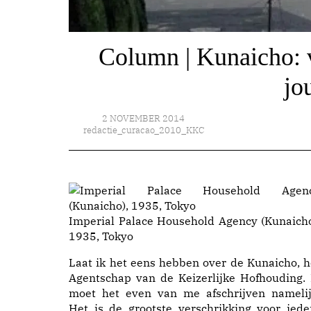
Column | Kunaicho: v
jo
2 NOVEMBER 2014
redactie_curacao_2010_KKC
Imperial Palace Household Agency (Kunaicho
1935, Tokyo
Laat ik het eens hebben over de Kunaicho, h
Agentschap van de Keizerlijke Hofhouding. 
moet het even van me afschrijven namelij
Het is de grootste verschrikking voor iede