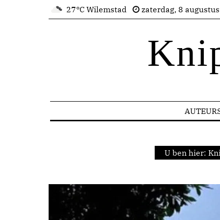
27°C Wilemstad
zaterdag, 8 augustu
Kni
AUTEUR
U ben hier:
Kn