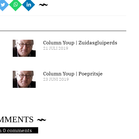
Column Youp | Zuidasgluiperds
21 JULI 2019
Column Youp | Poepritsje
23 JUNI 2019
MMENTS
jn 0 comments