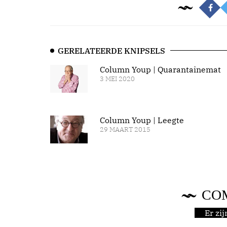
GERELATEERDE KNIPSELS
Column Youp | Quarantainemat
3 MEI 2020
Column Youp | Leegte
29 MAART 2015
CO
Er zi