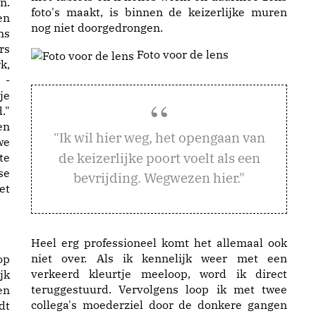
n.
foto's maakt, is binnen de keizerlijke muren
en
nog niet doorgedrongen.
ns
rs
Foto voor de lens
k,
 -
je
."
en
k wil hier weg, het opengaan van
"I
we
de keizerlijke poort voelt als een
te
se
bevrijding. Wegwezen hier."
et
Heel erg professioneel komt het allemaal ook
niet over. Als ik kennelijk weer met een
op
verkeerd kleurtje meeloop, word ik direct
jk
teruggestuurd. Vervolgens loop ik met twee
en
collega's moederziel door de donkere gangen
dt