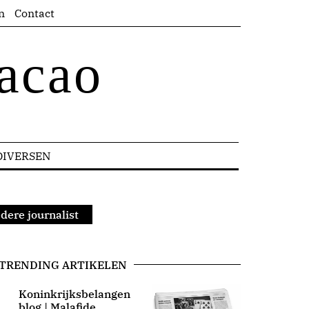
n
Contact
acao
DIVERSEN
dere journalist
TRENDING ARTIKELEN
Koninkrijksbelangen
blog | Malafide