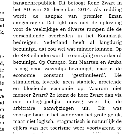
bananenrepubliek. Dit betoogt René Zwart in
het AD van 23 december 2014. Als redding
ke
wordt de aanpak van premier Eman
en
aangedragen. Dat lijkt ons niet de oplossing
nd
voor de veelzijdige en diverse rampen die de
k,
verschillende overheden in het Koninkrijk
bedreigen. Nederland heeft al langdurig
bezuinigd, dat zou wel wat minder kunnen. Op
de BES-eilanden wordt te eenzijdig en verkeerd
de
bezuinigd. Op Curaçao, Sint Maarten en Aruba
d,
is nog nooit wezenlijk bezuinigd, maar is de
ie
economie constant ‘gestimuleerd’. Die
le
stimulering leverde geen stabiele, groeiende
de
en bloeiende economie op. Waarom niet
at
meneer Zwart? Zo komt de heer Zwart dan via
we
een onbegrijpelijke omweg weer bij de
nd
arbitraire aanwijzingen uit. Dit was
en
voorspelbaar in het kader van het grote gelijk,
ig
maar niet logisch. Pragmatisch is natuurlijk de
en
cijfers van het toerisme weer voortvarend te
ds