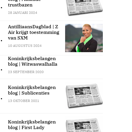
.
trustbazen
28 JANUARI 2024
AntilliaansDagblad | Z
Air krijgt toestemming
.
van SXM
10 AUGUSTUS 2024
Koninkrijksbelangen
blog | Witwaswalhalla
.
23 SEPTEMBER 2020
Koninkrijksbelangen
blog | Sublicenties
.
13 OKTOBER 2021
Koninkrijksbelangen
blog | First Lady
.