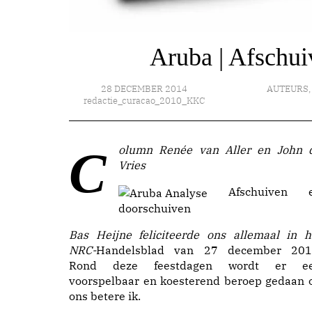
Aruba | Afschui
28 DECEMBER 2014
AUTEURS
redactie_curacao_2010_KKC
Column Renée van Aller en John de
Vries
Afschuiven 
doorschuiven
Bas Heijne feliciteerde ons allemaal in h
NRC-
Handelsblad van 27 december 201
Rond deze feestdagen wordt er e
voorspelbaar en koesterend beroep gedaan 
ons betere ik.