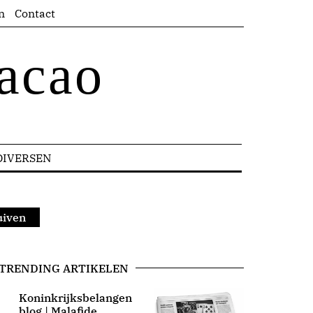
n
Contact
acao
DIVERSEN
uiven
TRENDING ARTIKELEN
Koninkrijksbelangen
blog | Malafide