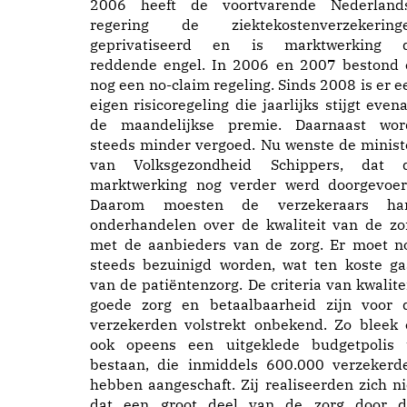
2006 heeft de voortvarende Nederland
regering de ziektekostenverzekering
geprivatiseerd en is marktwerking 
reddende engel. In 2006 en 2007 bestond 
nog een no-claim regeling. Sinds 2008 is er e
eigen risicoregeling die jaarlijks stijgt evena
de maandelijkse premie. Daarnaast wor
steeds minder vergoed. Nu wenste de minist
van Volksgezondheid Schippers, dat 
marktwerking nog verder werd doorgevoer
Daarom moesten de verzekeraars ha
onderhandelen over de kwaliteit van de zo
met de aanbieders van de zorg. Er moet n
steeds bezuinigd worden, wat ten koste ga
van de patiëntenzorg. De criteria van kwalitei
goede zorg en betaalbaarheid zijn voor 
verzekerden volstrekt onbekend. Zo bleek 
ook opeens een uitgeklede budgetpolis 
bestaan, die inmiddels 600.000 verzekerd
hebben aangeschaft. Zij realiseerden zich ni
dat een groot deel van de zorg door d