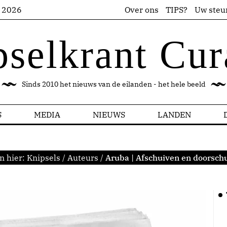
s 2026
Over ons
TIPS?
Uw steu
pselkrant Cur
Sinds 2010 het nieuws van de eilanden - het hele beeld
S
MEDIA
NIEUWS
LANDEN
n hier:
Knipsels
/
Auteurs
/
Aruba | Afschuiven en doorsch