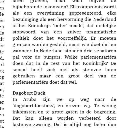
laten groeien, maar waar blijven de
se
bijbehorende inkomsten? Elk compromis wordt
en
als een overwinning gepresenteerd, elke
de
bezuiniging als een hervorming die Nederland
er
of het Koninkrijk ‘beter’ maakt; dat dodelijke
en
stopwoord van een zuiver pragmatische
ls
politiek doet het voortreffelijk. Er moeten
dt
grenzen worden gesteld, maar wie doet dat en
er
wanneer. In Nederland stonden drie senatoren
de
pal voor de burgers. Welke parlementariërs
d.
doen dat in de rest van het Koninkrijk? De
rd
senaat heeft zich niet als stemvee laten
rg
gebruiken maar een groot deel van de
og
parlementariërs doet dat wel.
at
t,
Dagobert Duck
de
In Aruba zijn we op weg naar de
er
‘dagobertducktaks’, zo vrezen wij. Te weinig
te
inkomsten en te grote gaten in de begroting.
en
Dat kan alleen worden verbeterd door
et
lastenverzwaring. Dat is altijd nog beter dan
ie