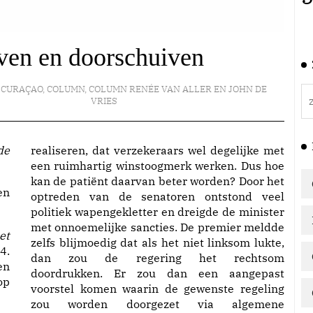
ven en doorschuiven
,
CURAÇAO
,
COLUMN
,
COLUMN RENÉE VAN ALLER EN JOHN DE
VRIES
realiseren, dat verzekeraars wel degelijke met
een ruimhartig winstoogmerk werken. Dus hoe
kan de patiënt daarvan beter worden? Door het
en
optreden van de senatoren ontstond veel
politiek wapengekletter en dreigde de minister
met onnoemelijke sancties. De premier meldde
et
zelfs blijmoedig dat als het niet linksom lukte,
4.
dan zou de regering het rechtsom
en
doordrukken. Er zou dan een aangepast
op
voorstel komen waarin de gewenste regeling
zou worden doorgezet via algemene