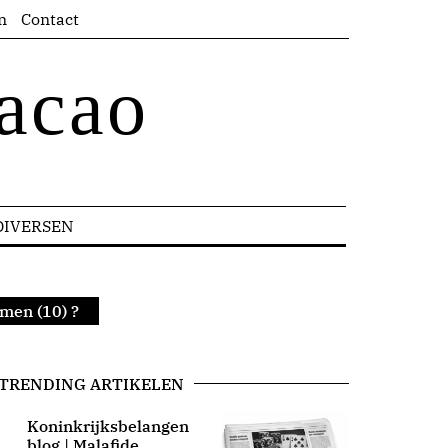
n
Contact
acao
DIVERSEN
omen (10) ?
TRENDING ARTIKELEN
Koninkrijksbelangen
blog | Malafide