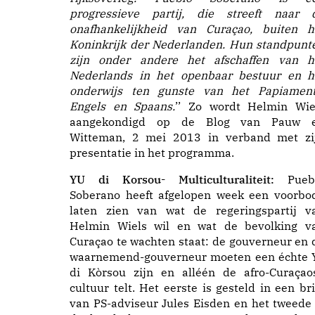
progressieve partij, die streeft naar 
onafhankelijkheid van Curaçao, buiten h
Koninkrijk der Nederlanden. Hun standpunt
zijn onder andere het afschaffen van h
Nederlands in het openbaar
bestuur en h
onderwijs ten gunste van het Papiament
Engels en Spaans.
’’ Zo wordt Helmin Wie
aangekondigd op de Blog van Pauw 
Witteman, 2 mei 2013 in verband met zi
presentatie in het programma.
YU di Korsou- Multiculturaliteit:
Pueb
Soberano heeft afgelopen week een voorbo
laten zien van wat de regeringspartij v
Helmin Wiels wil en wat de bevolking v
Curaçao te wachten staat: de gouverneur en 
waarnemend-gouverneur moeten een échte 
di Kòrsou zijn en alléén de afro-Curaçao
cultuur telt. Het eerste is gesteld in een bri
van PS-adviseur Jules Eisden en het tweede 