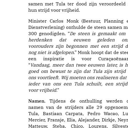
samen met Tula ter dood zijn veroordeeld 
hun strijd voor vrijheid.
Minister Carlos Monk (Bestuur, Planning 
Dienstverlening) onthulde de steen samen m
300 genodigden. “
De steen is gemaakt om 
herdenken dat eeuwen geleden on
voorouders zijn begonnen met een strijd d
nog niet is afgelopen
.” Monk hoopt dat de ste
een inspiratie is voor Curaçaoënaar
“
Vandaag, meer dan twee eeuwen later, is h
goed om bewust te zijn dat Tula zijn strijd 
ons voortleeft. Wij moeten ons realiseren dat 
ieder van ons een Tula schuilt, een strijd
voor vrijheid
.”
Namen.
Tijdens de onthulling werden 
namen van de strijders alle 29 opgenoem
Tula, Bastiaan Carpata, Pedro Wacao, Lu
Mercier, Fransje, Elia, Alejander, Dirkje, Neyr
Matteuw, Steba, Chico, Lourens, Silveste