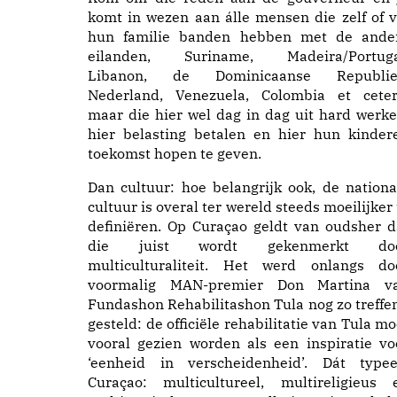
komt in wezen aan álle mensen die zelf of v
hun familie banden hebben met de ande
eilanden, Suriname, Madeira/Portuga
Libanon, de Dominicaanse Republie
Nederland, Venezuela, Colombia et ceter
maar die hier wel dag in dag uit hard werke
hier belasting betalen en hier hun kinder
toekomst hopen te geven.
Dan cultuur: hoe belangrijk ook, de nationa
cultuur is overal ter wereld steeds moeilijker 
definiëren. Op Curaçao geldt van oudsher d
die juist wordt gekenmerkt do
multiculturaliteit. Het werd onlangs do
voormalig MAN-premier Don Martina v
Fundashon Rehabilitashon Tula nog zo treffe
gesteld: de officiële rehabilitatie van Tula mo
vooral gezien worden als een inspiratie vo
‘eenheid in verscheidenheid’. Dát typee
Curaçao: multicultureel, multireligieus 