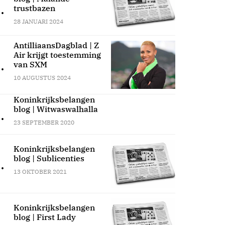
.
trustbazen
28 JANUARI 2024
AntilliaansDagblad | Z
Air krijgt toestemming
.
van SXM
10 AUGUSTUS 2024
Koninkrijksbelangen
blog | Witwaswalhalla
.
23 SEPTEMBER 2020
Koninkrijksbelangen
blog | Sublicenties
.
13 OKTOBER 2021
Koninkrijksbelangen
blog | First Lady
.