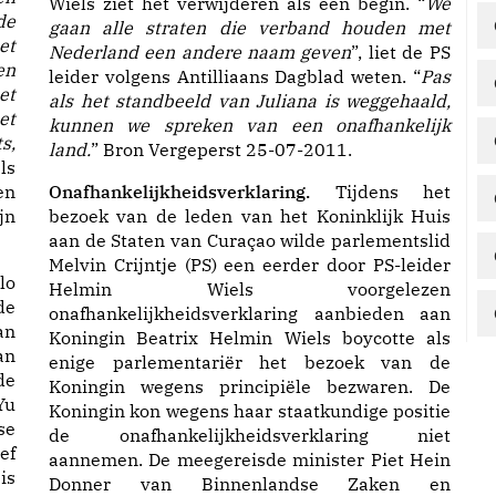
Wiels ziet het verwijderen als een begin. “
We
de
gaan alle straten die verband houden met
et
Nederland een andere naam geven
”, liet de PS
en
leider volgens Antilliaans Dagblad weten. “
Pas
et
als het standbeeld van Juliana is weggehaald,
et
kunnen we spreken van een onafhankelijk
s,
land.
” Bron Vergeperst 25-07-2011.
ls
en
Onafhankelijkheidsverklaring.
Tijdens het
jn
bezoek van de leden van het Koninklijk Huis
aan de Staten van Curaçao wilde parlementslid
Melvin Crijntje (PS) een eerder door PS-leider
lo
Helmin Wiels voorgelezen
de
onafhankelijkheidsverklaring aanbieden aan
an
Koningin Beatrix Helmin Wiels boycotte als
an
enige parlementariër het bezoek van de
de
Koningin wegens principiële bezwaren. De
Yu
Koningin kon wegens haar staatkundige positie
se
de onafhankelijkheidsverklaring niet
ef
aannemen. De meegereisde minister Piet Hein
is
Donner van Binnenlandse Zaken en