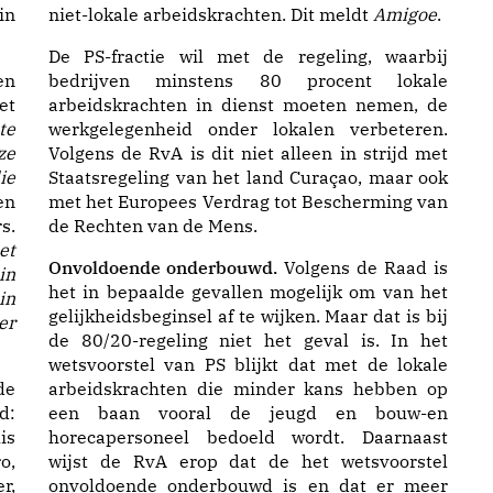
in
niet-lokale arbeidskrachten. Dit meldt
Amigoe
.
De PS-fractie wil met de regeling, waarbij
en
bedrijven minstens 80 procent lokale
et
arbeidskrachten in dienst moeten nemen, de
te
werkgelegenheid onder lokalen verbeteren.
ze
Volgens de RvA is dit niet alleen in strijd met
ie
Staatsregeling van het land Curaçao, maar ook
en
met het Europees Verdrag tot Bescherming van
s.
de Rechten van de Mens.
et
Onvoldoende onderbouwd.
Volgens de Raad is
in
het in bepaalde gevallen mogelijk om van het
in
gelijkheidsbeginsel af te wijken. Maar dat is bij
er
de 80/20-regeling niet het geval is. In het
wetsvoorstel van PS blijkt dat met de lokale
de
arbeidskrachten die minder kans hebben op
d:
een baan vooral de jeugd en bouw-en
is
horecapersoneel bedoeld wordt. Daarnaast
o,
wijst de RvA erop dat de het wetsvoorstel
r,
onvoldoende onderbouwd is en dat er meer