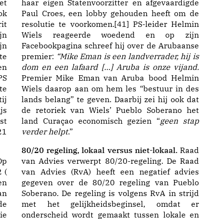
et
haar eigen Statenvoorzitter en afgevaardigde
ok
Paul Croes, een lobby gehouden heeft om de
it
resolutie te voorkomen.[41] PS-leider Helmin
jn
Wiels reageerde woedend en op zijn
jn
Facebookpagina schreef hij over de Arubaanse
te
premier:
“
Mike Eman
is een landverrader, hij is
en
dom en een lafaard […] Aruba is onze vijand.
PS
Premier Mike Eman van Aruba bood Helmin
te
Wiels daarop aan om hem les “bestuur in des
ij
lands belang” te geven. Daarbij zei hij ook dat
js
de retoriek van Wiels’ Pueblo Soberano het
st
land Curaçao economisch gezien “
geen stap
21
verder helpt
.”
80/20 regeling, lokaal versus niet-lokaal.
Raad
Op
van Advies verwerpt 80/20-regeling. De Raad
 (
van Advies (RvA) heeft een negatief advies
en
gegeven over de 80/20 regeling van Pueblo
an
Soberano. De regeling is volgens RvA in strijd
de
met het gelijkheidsbeginsel, omdat er
ie
onderscheid wordt gemaakt tussen lokale en