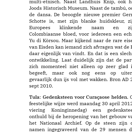
multi-etnisch. Naast Landhuis Knip, ook h
Joods Historisch Museum. Naast de tambú, o
de dansa. De beoogde nieuwe premier Gerr
Schotte is, met zijn blanke huidskleur, zi
Europees klinkende naam en zi
Colombiaanse bloed, voor iedereen een ech
Yu di Kòrsou. Maar kijkend naar de rare eis
van Eisden kan iemand zich afvragen wat de 
daar eigenlijk van vindt. En dat is een slech
ontwikkeling. Laat duidelijk zijn dat de part
zich momenteel niet alleen op zeer glad i
begeeft, maar ook nog eens op uiter
gevaarlijk dun ijs vol met wakken. Bron AD 
sept 2010.
Tula: Gedenksteen voor Curaçaose helden.
feestelijke wijze werd maandag 30 april 2012
viering Koninginnedag) een gedenkste
onthuld bij de heropening van het gebouw v
het Nationaal Archief. Op de steen zijn 
namen ingegraveerd van de 29 mensen d