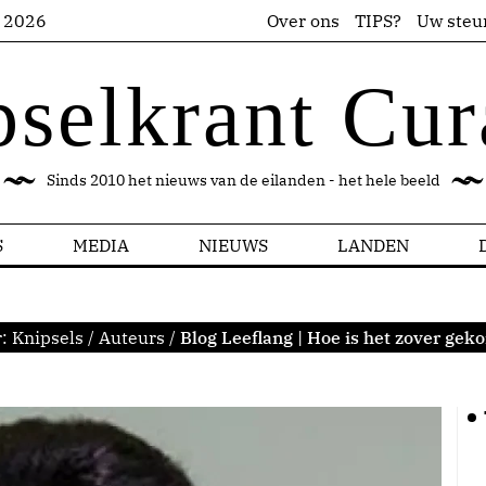
s 2026
Over ons
TIPS?
Uw steu
pselkrant Cur
Sinds 2010 het nieuws van de eilanden - het hele beeld
S
MEDIA
NIEUWS
LANDEN
r:
Knipsels
/
Auteurs
/
Blog Leeflang | Hoe is het zover gek