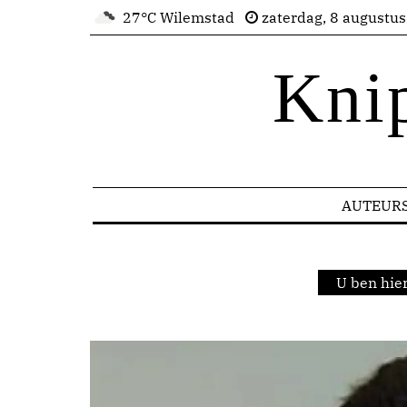
27°C Wilemstad
zaterdag, 8 augustu
Kni
AUTEUR
U ben hie