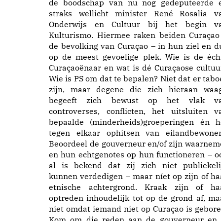
de boodschap van nu nog gedeputeerde 
straks wellicht minister René Rosalia v
Onderwijs en Cultuur bij het begin v
Kulturismo. Hiermee raken beiden Curaçao
de bevolking van Curaçao – in hun ziel en d
op de meest gevoelige plek. Wie is de éch
Curaçaoënaar en wat is dé Curaçaose cultuu
Wie is PS om dat te bepalen? Niet dat er tabo
zijn, maar degene die zich hieraan waag
begeeft zich bewust op het vlak v
controverses, conflicten, het uitsluiten v
bepaalde (minderheids)groeperingen én h
tegen elkaar ophitsen van eilandbewoner
Beoordeel de gouverneur en/of zijn waarnem
en hun echtgenotes op hun functioneren – o
al is bekend dat zij zich niet publiekeli
kunnen verdedigen – maar níet op zijn of ha
etnische achtergrond. Kraak zijn of ha
optreden inhoudelijk tot op de grond af, ma
niet omdat iemand niet op Curaçao is gebore
Kom om die reden aan de gouverneur en 