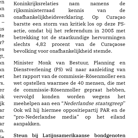
en
Koninkrijksrelaties nam namens de
an
rijksministerraad kennis van de
an
onafhankelijkheidsverklaring. Op Curaçao
 –
barstte een storm van kritiek los op deze PS-
us
actie, omdat bij het referendum in 2005 met
te
betrekking tot de staatkundige hervormingen
r?
slechts 4,82 procent van de Curaçaose
es
bevolking voor onafhankelijkheid stemde.
t,
an
Minister Monk van Bestuur, Planning en
an
Dienstverlening (PS) wil naar aanleiding van
et
het rapport van de commissie-Rösenmoller een
s.
wet opstellen waarmee de 40 mensen, die met
er
de commissie-Rösenmoller gepraat hebben,
ok
vervolgd konden worden wegens het
jk
meehelpen aan een “
Nederlandse staatsgreep
’’
ar
Ook wil hij hiermee oppositiepartij PAR en de
ar
“pro-Nederlandse media” op het eiland
ar
aanpakken.
n.
Steun bij Latijnsamerikaanse bondgenoten
je