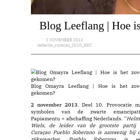
Blog Leeflang | Hoe i
2 NOVEMBER 2013
redactie_curacao_2010_KKC
Blog Omayra Leeflang | Hoe is het zov
gekomen?
2 november 2013.
Deel 10. Provocatie m
symbolen van de zwarte emancipati
Papiamentu = afschaffing Nederlands. ‘’
Helm
Wiels, de leider van de grootste partij 
Curaçao Pueblo Soberano is aanwezig bij d
rijksoverleg. Pueblo Soberano is e