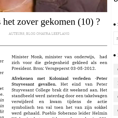
s het zover gekomen (10) ?
AUTEURS
,
BLOG OMAYRA LEEFLANG
Minister Monk, minister van onderwijs, had
zich voor die gelegenheid gekleed als een
President. Bron: Versgeperst 03-05-2012.
er
Afrekenen met Koloniaal verleden -Peter
Stuyvesant gevallen.
Het eind van Peter
et
Stuyvesant College brak dit weekend aan. Het
e.
standbeeld werd zaterdag door een takelwagen
in
verwijderd en kwam tijdens de actie
in
symbolisch ten val toen het van zijn sokkel
it
werd gehaald. Pueblo Soberano leider Helmin
en