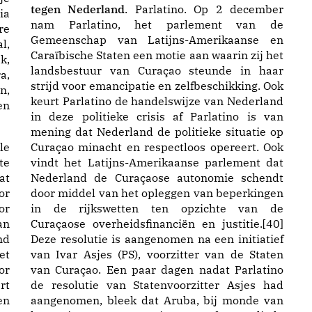
tegen Nederland
. Parlatino. Op 2 december
ia
nam Parlatino, het parlement van de
re
Gemeenschap van Latijns-Amerikaanse en
l,
Caraïbische Staten een motie aan waarin zij het
k,
landsbestuur van Curaçao steunde in haar
a,
strijd voor emancipatie en zelfbeschikking. Ook
n,
keurt Parlatino de handelswijze van Nederland
en
in deze politieke crisis af Parlatino is van
mening dat Nederland de politieke situatie op
le
Curaçao minacht en respectloos opereert. Ook
te
vindt het Latijns-Amerikaanse parlement dat
at
Nederland de Curaçaose autonomie schendt
or
door middel van het opleggen van beperkingen
or
in de rijkswetten ten opzichte van de
an
Curaçaose overheidsfinanciën en justitie.[40]
nd
Deze resolutie is aangenomen na een initiatief
et
van Ivar Asjes (PS), voorzitter van de Staten
or
van Curaçao. Een paar dagen nadat Parlatino
rt
de resolutie van Statenvoorzitter Asjes had
en
aangenomen, bleek dat Aruba, bij monde van