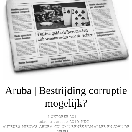
Aruba | Bestrijding corruptie
mogelijk?
1 OKTOBER 2014
redactie_curacao_2010_KKC
AUTEURS
,
NIEUWS
,
ARUBA
,
COLUMN RENÉE VAN ALLER EN JOHN DE
VRIES