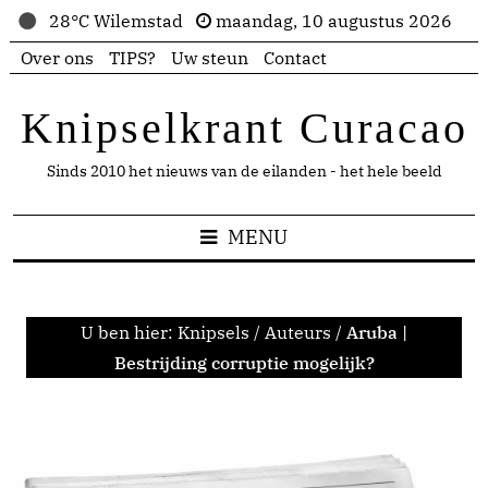
28°C Wilemstad
maandag, 10 augustus 2026
Over ons
TIPS?
Uw steun
Contact
Knipselkrant Curacao
Sinds 2010 het nieuws van de eilanden - het hele beeld
MENU
U ben hier:
Knipsels
/
Auteurs
/
Aruba |
Bestrijding corruptie mogelijk?