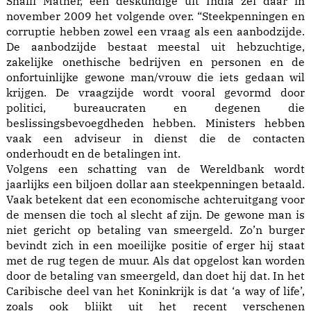
Shaffi Mather, een deskundige uit India zei daar in
november 2009 het volgende over. “Steekpenningen en
corruptie hebben zowel een vraag als een aanbodzijde.
De aanbodzijde bestaat meestal uit hebzuchtige,
zakelijke onethische bedrijven en personen en de
onfortuinlijke gewone man/vrouw die iets gedaan wil
krijgen. De vraagzijde wordt vooral gevormd door
politici, bureaucraten en degenen die
beslissingsbevoegdheden hebben. Ministers hebben
vaak een adviseur in dienst die de contacten
onderhoudt en de betalingen int.
Volgens een schatting van de Wereldbank wordt
jaarlijks een biljoen dollar aan steekpenningen betaald.
Vaak betekent dat een economische achteruitgang voor
de mensen die toch al slecht af zijn. De gewone man is
niet gericht op betaling van smeergeld. Zo’n burger
bevindt zich in een moeilijke positie of erger hij staat
met de rug tegen de muur. Als dat opgelost kan worden
door de betaling van smeergeld, dan doet hij dat. In het
Caribische deel van het Koninkrijk is dat ‘a way of life’,
zoals ook blijkt uit het recent verschenen