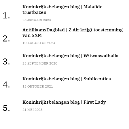
Koninkrijksbelangen blog | Malafide
trustbazen
1.
28 JANUARI 2024
AntilliaansDagblad | Z Air krijgt toestemming
van SXM
2.
10 AUGUSTUS 2024
Koninkrijksbelangen blog | Witwaswalhalla
3.
23 SEPTEMBER 2020
Koninkrijksbelangen blog | Sublicenties
4.
13 OKTOBER 2021
Koninkrijksbelangen blog | First Lady
5.
21 MEI 2023