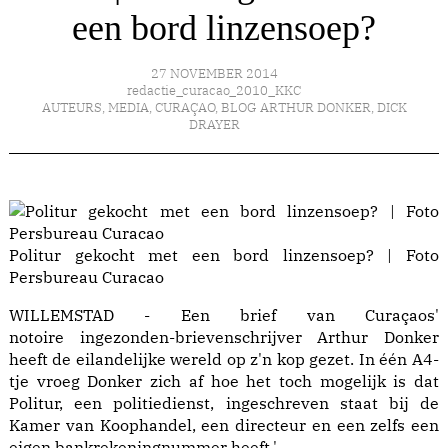
een bord linzensoep?
27 NOVEMBER 2014
redactie_curacao_2010_KKC
AUTEURS
,
MEDIA
,
CURAÇAO
,
BLOG ARTHUR DONKER
,
DICK
DRAYER
Politur gekocht met een bord linzensoep? | Foto
Persbureau Curacao
WILLEMSTAD - Een brief van Curaçaos'
notoire ingezonden-brievenschrijver Arthur Donker
heeft de eilandelijke wereld op z'n kop gezet. In
één A4-
tje
vroeg Donker zich af hoe het toch mogelijk is dat
Politur, een politiedienst, ingeschreven staat bij de
Kamer van Koophandel, een directeur en een zelfs een
eigen bankrekeningnummer heeft.'