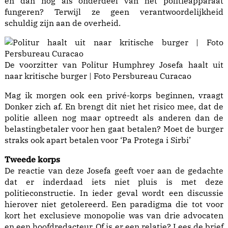
en dan nog als onderdeel van het politieapparaat
fungeren? Terwijl ze geen verantwoordelijkheid
schuldig zijn aan de overheid.
De voorzitter van Politur Humphrey Josefa haalt uit
naar kritische burger | Foto Persbureau Curacao
Mag ik morgen ook een privé-korps beginnen, vraagt
Donker zich af. En brengt dit niet het risico mee, dat de
politie alleen nog maar optreedt als anderen dan de
belastingbetaler voor hen gaat betalen? Moet de burger
straks ook apart betalen voor ‘Pa Protega i Sirbi’
Tweede korps
De reactie van deze Josefa geeft voer aan de gedachte
dat er inderdaad iets niet pluis is met deze
politieconstructie. In ieder geval wordt een discussie
hierover niet getolereerd. Een paradigma die tot voor
kort het exclusieve monopolie was van drie advocaten
en een hoofdredacteur. Of is er een relatie? Lees de brief