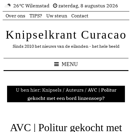
26°C Wilemstad
zaterdag, 8 augustus 2026
Over ons
TIPS?
Uw steun
Contact
Knipselkrant Curacao
Sinds 2010 het nieuws van de eilanden - het hele beeld
MENU
U ben hier:
Knipsels
/
Auteurs
/
AVC | Politur
gekocht met een bord linzensoep?
AVC | Politur gekocht met