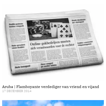
Aruba | Flamboyante verdediger van vriend en vijand
17 DECEMBER 2014