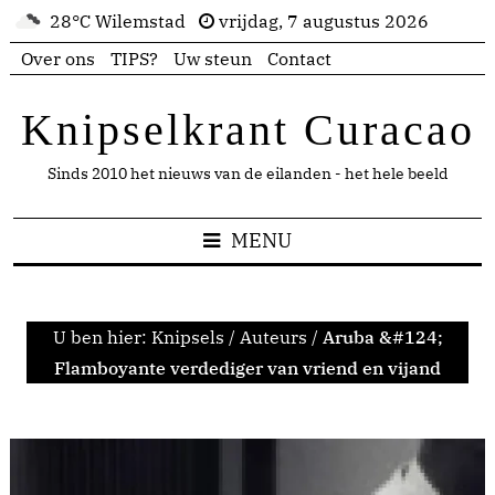
28°C Wilemstad
vrijdag, 7 augustus 2026
Over ons
TIPS?
Uw steun
Contact
Knipselkrant Curacao
Sinds 2010 het nieuws van de eilanden - het hele beeld
MENU
U ben hier:
Knipsels
/
Auteurs
/
Aruba &#124;
Flamboyante verdediger van vriend en vijand