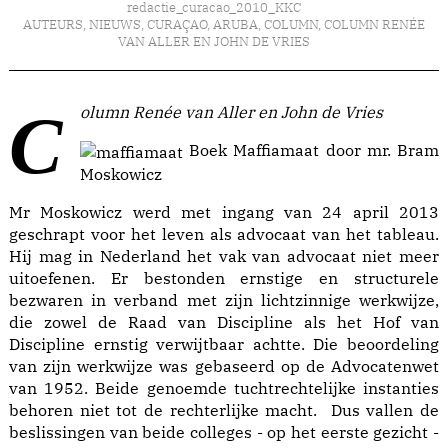
redactie_curacao_2010_KKC
AUTEURS
,
NIEUWS
,
CURAÇAO
,
ARUBA
,
COLUMN
,
COLUMN RENÉE
VAN ALLER EN JOHN DE VRIES
Column Renée van Aller en John de Vries
Boek Maffiamaat door mr. Bram
Moskowicz
Mr Moskowicz werd met ingang van 24 april 2013
geschrapt voor het leven als advocaat van het tableau.
Hij mag in Nederland het vak van advocaat niet meer
uitoefenen. Er bestonden ernstige en structurele
bezwaren in verband met zijn lichtzinnige werkwijze,
die zowel de Raad van Discipline als het Hof van
Discipline ernstig verwijtbaar achtte. Die beoordeling
van zijn werkwijze was gebaseerd op de Advocatenwet
van 1952. Beide genoemde tuchtrechtelijke instanties
behoren niet tot de rechterlijke macht. Dus vallen de
beslissingen van beide colleges - op het eerste gezicht -