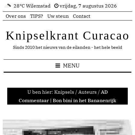
28°C Wilemstad
vrijdag, 7 augustus 2026
Over ons
TIPS?
Uw steun
Contact
Knipselkrant Curacao
Sinds 2010 het nieuws van de eilanden - het hele beeld
MENU
U ben hier:
Knipsels
/
Auteurs
/
AD
Commentaar | Bon biní in het Bananenrijk