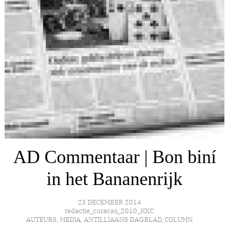
AD Commentaar | Bon biní
in het Bananenrijk
23 DECEMBER 2014
redactie_curacao_2010_KKC
AUTEURS
,
MEDIA
,
ANTILLIAANS DAGBLAD
,
COLUMN