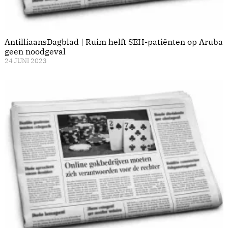
AntilliaansDagblad | Ruim helft SEH-patiënten op Aruba
geen noodgeval
24 JUNI 2023