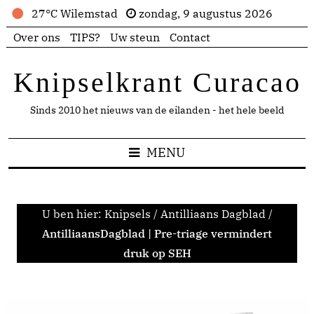
27°C Wilemstad
zondag, 9 augustus 2026
Over ons
TIPS?
Uw steun
Contact
Knipselkrant Curacao
Sinds 2010 het nieuws van de eilanden - het hele beeld
MENU
U ben hier:
Knipsels
/
Antilliaans Dagblad
/
AntilliaansDagblad | Pre-triage vermindert
druk op SEH