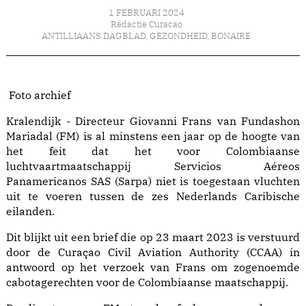
1 FEBRUARI 2024
Redactie Curacao
ANTILLIAANS DAGBLAD
,
GEZONDHEID
,
BONAIRE
Foto archief
Kralendijk - Directeur Giovanni Frans van Fundashon
Mariadal (FM) is al minstens een jaar op de hoogte van
het feit dat het voor Colombiaanse
luchtvaartmaatschappij Servicios Aéreos
Panamericanos SAS (Sarpa) niet is toegestaan vluchten
uit te voeren tussen de zes Nederlands Caribische
eilanden.
Dit blijkt uit een brief die op 23 maart 2023 is verstuurd
door de Curaçao Civil Aviation Authority (CCAA) in
antwoord op het verzoek van Frans om zogenoemde
cabotagerechten voor de Colombiaanse maatschappij.