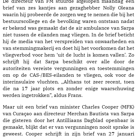
De directeur van FM stuurde afgelopen maandag een
brief van zes kantjes aan gezaghebber Nolly Oleana
waarin hij probeerde de zorgen weg te nemen die bij het
bestuurscollege en de bevolking waren ontstaan nadat
er bekend was gemaakt dat de air ambulance van Sarpa
niet tussen de eilanden mag vliegen. In de brief beticht
hij de media van het verspreiden van onwaarheden en
van stemmingmakerij en doet hij het voorkomen dat het
vliegverbod voor hem ‘uit de lucht is komen vallen’. Zo
schrijft hij dat Sarpa beschikt over alle door de
autoriteiten vereiste vergunningen en toestemmingen
om op de CAS-/BES-eilanden te vliegen, ook voor de
interinsulaire vluchten. ,,Althans tot zeer recent, toen
die na 17 jaar plots en zonder enige waarschuwing
werden ingetrokken”, aldus Frans.
Maar uit een brief van minister Charles Cooper (MFK)
van Curaçao aan directeur Merchan Bautista van Sarpa
die gisteren door het Antilliaans Dagblad openbaar is
gemaakt, blijkt dat er van vergunningen nooit sprake is
geweest. Cooper schrijft in zijn brief van 27 januari