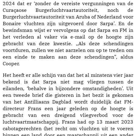
2024 dat er ‘zonder de vereiste vergunningen van de
Curaçaose Burgerluchtvaartautoriteit, noch de
Burgerluchtvaartautoriteit van Aruba of Nederland voor
Bonaire vluchten zijn uitgevoerd door Sarpa’. En de
bewindsman wijst er vervolgens op dat Sarpa en FM in
het verleden al vaker via e-mail op de hoogte zijn
gebracht van deze kwestie. ,,Als deze schendingen
voortduren, zullen we niet aarzelen om op te treden om
een einde te maken aan deze schendingen”, aldus
Cooper.
Het heeft er alle schijn van dat het al minstens vier jaar
bekend is dat Sarpa niet mag vliegen tussen de
eilanden, ‘behalve in bijzondere omstandigheden’. Uit
een tweede brief die gisteren in het bezit is gekomen
van het Antilliaans Dagblad wordt duidelijk dat FM-
directeur Frans een jaar geleden op de hoogte is
gebracht van een dreigend vliegverbod voor de
luchtvaartmaatschappij. Frans had op 13 maart 2023
cabotagerechten (het recht om vluchten uit te voeren
binnen een land door een maatschappij uit een ander