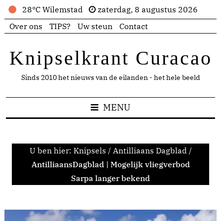
28°C Wilemstad
zaterdag, 8 augustus 2026
Over ons
TIPS?
Uw steun
Contact
Knipselkrant Curacao
Sinds 2010 het nieuws van de eilanden - het hele beeld
MENU
U ben hier:
Knipsels
/
Antilliaans Dagblad
/
AntilliaansDagblad | Mogelijk vliegverbod
Sarpa langer bekend