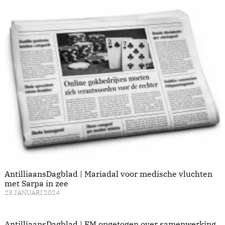
AntilliaansDagblad | Mariadal voor medische vluchten
met Sarpa in zee
23 JANUARI 2024
AntilliaansDagblad | FM opgetogen over samenwerking