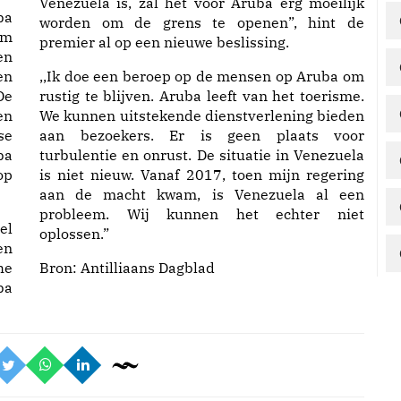
Venezuela is, zal het voor Aruba erg moeilijk
ba
worden om de grens te openen”, hint de
em
premier al op een nieuwe beslissing.
en
en
,,Ik doe een beroep op de mensen op Aruba om
De
rustig te blijven. Aruba leeft van het toerisme.
en
We kunnen uitstekende dienstverlening bieden
se
aan bezoekers. Er is geen plaats voor
ba
turbulentie en onrust. De situatie in Venezuela
op
is niet nieuw. Vanaf 2017, toen mijn regering
aan de macht kwam, is Venezuela al een
probleem. Wij kunnen het echter niet
el
oplossen.”
en
he
Bron:
Antilliaans Dagblad
ba