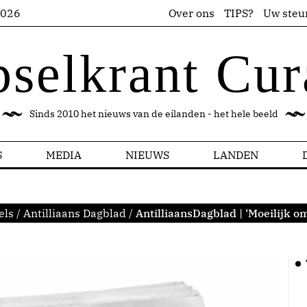
2026
Over ons
TIPS?
Uw steu
pselkrant Cur
Sinds 2010 het nieuws van de eilanden - het hele beeld
S
MEDIA
NIEUWS
LANDEN
els
/
Antilliaans Dagblad
/
AntilliaansDagblad | ‘Moeilijk o