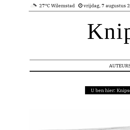
27°C Wilemstad
vrijdag, 7 augustus 
Kni
AUTEUR
U ben hier:
Knips