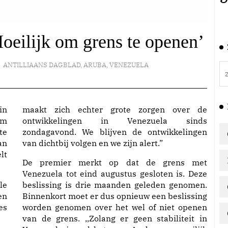
oeilijk om grens te openen’
ANTILLIAANS DAGBLAD
,
ARUBA
,
VENEZUELA
in
maakt zich echter grote zorgen over de
om
ontwikkelingen in Venezuela sinds
te
zondagavond. We blijven de ontwikkelingen
an
van dichtbij volgen en we zijn alert.”
lt
De premier merkt op dat de grens met
Venezuela tot eind augustus gesloten is. Deze
le
beslissing is drie maanden geleden genomen.
en
Binnenkort moet er dus opnieuw een beslissing
es
worden genomen over het wel of niet openen
van de grens. ,,Zolang er geen stabiliteit in