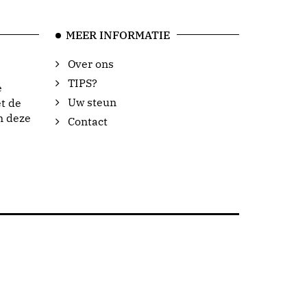
MEER INFORMATIE
Over ons
TIPS?
e
Uw steun
t de
n deze
Contact