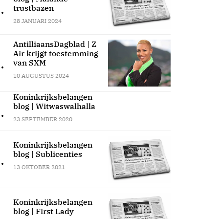
.
trustbazen
28 JANUARI 2024
AntilliaansDagblad | Z
Air krijgt toestemming
.
van SXM
10 AUGUSTUS 2024
Koninkrijksbelangen
blog | Witwaswalhalla
.
23 SEPTEMBER 2020
Koninkrijksbelangen
blog | Sublicenties
.
13 OKTOBER 2021
Koninkrijksbelangen
blog | First Lady
.