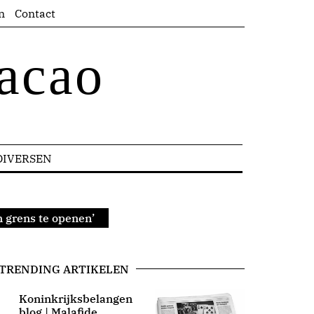
n
Contact
acao
DIVERSEN
m grens te openen’
TRENDING ARTIKELEN
Koninkrijksbelangen
blog | Malafide