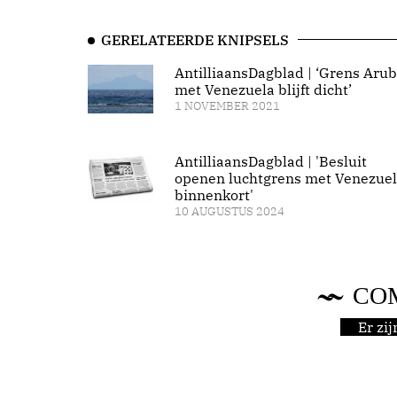
GERELATEERDE KNIPSELS
AntilliaansDagblad | ‘Grens Aru
met Venezuela blijft dicht’
1 NOVEMBER 2021
AntilliaansDagblad | 'Besluit
openen luchtgrens met Venezue
binnenkort'
10 AUGUSTUS 2024
CO
Er zi