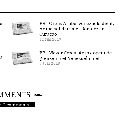
ba
PB | Grens Aruba-Venezuela dicht,
Aruba solidair met Bonaire en
Curacao
12 MEI 2019
PB | Wever Croes: Aruba opent de
la
grenzen met Venezuela niet
9 JULI 2019
MMENTS
jn 0 comments