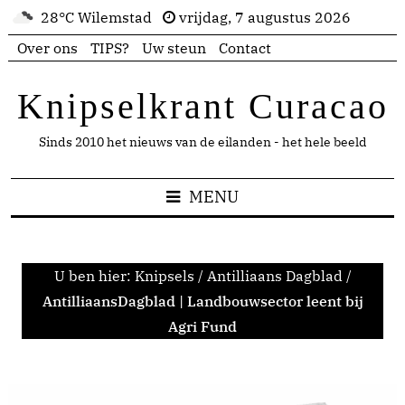
28°C Wilemstad
vrijdag, 7 augustus 2026
Over ons
TIPS?
Uw steun
Contact
Knipselkrant Curacao
Sinds 2010 het nieuws van de eilanden - het hele beeld
MENU
U ben hier:
Knipsels
/
Antilliaans Dagblad
/
AntilliaansDagblad | Landbouwsector leent bij
Agri Fund