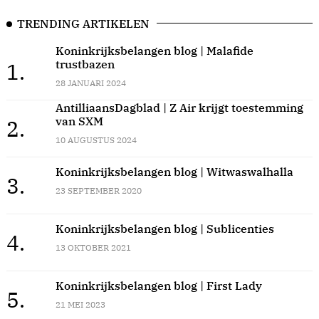
TRENDING ARTIKELEN
Koninkrijksbelangen blog | Malafide
trustbazen
1.
28 JANUARI 2024
AntilliaansDagblad | Z Air krijgt toestemming
van SXM
2.
10 AUGUSTUS 2024
Koninkrijksbelangen blog | Witwaswalhalla
3.
23 SEPTEMBER 2020
Koninkrijksbelangen blog | Sublicenties
4.
13 OKTOBER 2021
Koninkrijksbelangen blog | First Lady
5.
21 MEI 2023