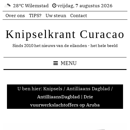
28°C Wilemstad
vrijdag, 7 augustus 2026
Over ons
TIPS?
Uw steun
Contact
Knipselkrant Curacao
Sinds 2010 het nieuws van de eilanden - het hele beeld
MENU
U ben hier:
Knipsels
/
Antilliaans Dagblad
/
AntilliaansDagblad | Drie
vuurwerkslachtoffers op Aruba