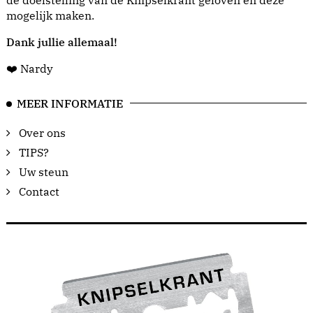
de doelstelling van de Knipselkrant geloven en deze
mogelijk maken.
Dank jullie allemaal!
❤️ Nardy
MEER INFORMATIE
Over ons
TIPS?
Uw steun
Contact