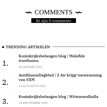
COMMENTS
Er zijn 0 comments
TRENDING ARTIKELEN
Koninkrijksbelangen blog | Malafide
trustbazen
1.
28 JANUARI 2024
AntilliaansDagblad | Z Air krijgt toestemming
van SXM
2.
10 AUGUSTUS 2024
Koninkrijksbelangen blog | Witwaswalhalla
3.
23 SEPTEMBER 2020