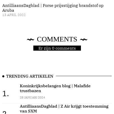
AntilliaansDagblad | Forse prijsstijging brandstof op
Aruba
13 APRIL 2022
COMMENTS
Er zijn 0 comments
TRENDING ARTIKELEN
Koninkrijksbelangen blog | Malafide
trustbazen
1.
28 JANUARI 2024
AntilliaansDagblad | Z Air krijgt toestemming
van SXM
2.