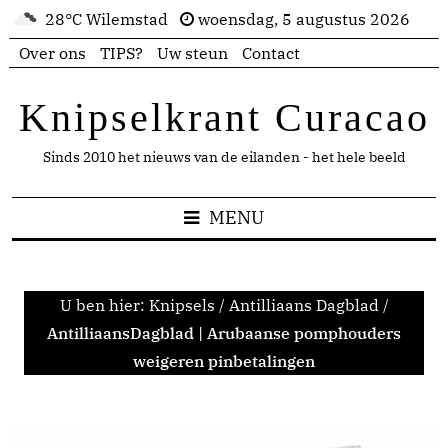
28°C Wilemstad
woensdag, 5 augustus 2026
Over ons
TIPS?
Uw steun
Contact
Knipselkrant Curacao
Sinds 2010 het nieuws van de eilanden - het hele beeld
MENU
U ben hier:
Knipsels
/
Antilliaans Dagblad
/
AntilliaansDagblad | Arubaanse pomphouders
weigeren pinbetalingen