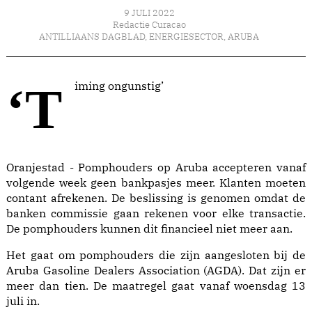
9 JULI 2022
Redactie Curacao
ANTILLIAANS DAGBLAD
,
ENERGIESECTOR
,
ARUBA
‘Timing ongunstig’
Oranjestad - Pomphouders op Aruba accepteren vanaf
volgende week geen bankpasjes meer. Klanten moeten
contant afrekenen. De beslissing is genomen omdat de
banken commissie gaan rekenen voor elke transactie.
De pomphouders kunnen dit financieel niet meer aan.
Het gaat om pomphouders die zijn aangesloten bij de
Aruba Gasoline Dealers Association (AGDA). Dat zijn er
meer dan tien. De maatregel gaat vanaf woensdag 13
juli in.