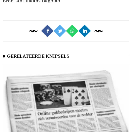
Bron:
Antilliaans Dagblad
GERELATEERDE KNIPSELS