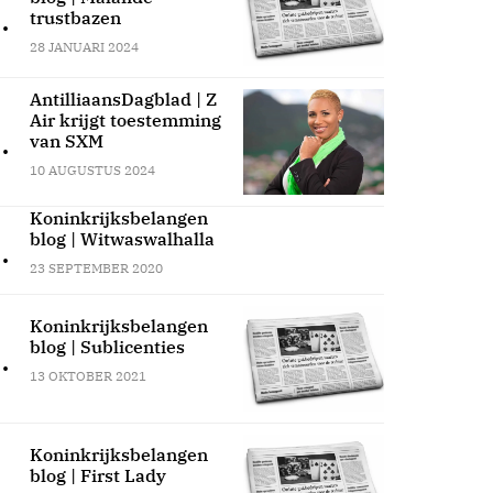
.
trustbazen
28 JANUARI 2024
AntilliaansDagblad | Z
Air krijgt toestemming
.
van SXM
10 AUGUSTUS 2024
Koninkrijksbelangen
blog | Witwaswalhalla
.
23 SEPTEMBER 2020
Koninkrijksbelangen
blog | Sublicenties
.
13 OKTOBER 2021
Koninkrijksbelangen
blog | First Lady
.