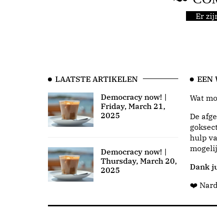
Er zi
LAATSTE ARTIKELEN
EEN
Democracy now! |
Wat moo
Friday, March 21,
2025
De afge
goksect
hulp va
mogeli
Democracy now! |
Thursday, March 20,
Dank ju
2025
❤️ Nar