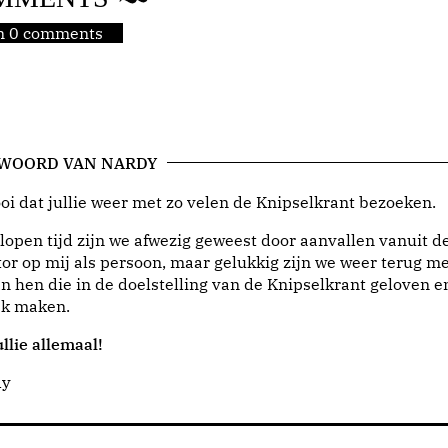
jn 0 comments
 WOORD VAN NARDY
i dat jullie weer met zo velen de Knipselkrant bezoeken.
lopen tijd zijn we afwezig geweest door aanvallen vanuit d
or op mij als persoon, maar gelukkig zijn we weer terug me
n hen die in de doelstelling van de Knipselkrant geloven e
jk maken.
llie allemaal!
dy