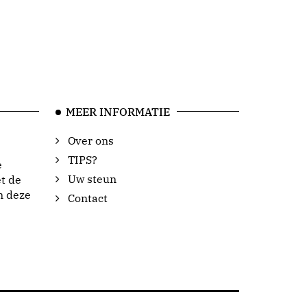
MEER INFORMATIE
Over ons
TIPS?
e
Uw steun
t de
n deze
Contact