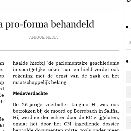
a pro-forma behandeld
AMIGOE
,
MEDIA
haalde hierbij ‘de parlementaire geschiedenis
er
in soortgelijke zaken’ aan en hield verder ook
op
rekening met de ernst van de zaak en het
op
maatschappelijk belang.
rd
Medeverdachte
De
dt
De 26-jarige voetballer Luigino H. was ook
betrokken bij de moord op Borrebach in Saliña.
Hij werd eerder echter door de RC vrijgelaten,
de
omdat het door het OM ingediende dossier
ld
bepaalde documenten miste, zoals onder meer