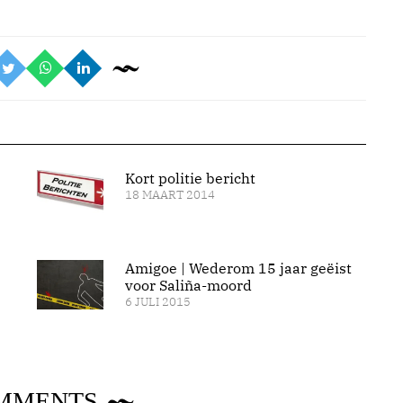
Kort politie bericht
18 MAART 2014
Amigoe | Wederom 15 jaar geëist
voor Saliña-moord
6 JULI 2015
MMENTS