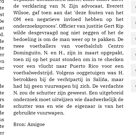
rd
de verklaring van N. Zijn advocaat, Everett
te
Wilsoe, gaf toen aan dat ‘deze fouten van het
st
OM een negatieve invloed hebben op het
De
onderzoeksproces’. Officier van justitie Gert Rip
at
wilde desgevraagd nog niet zeggen of het de
d.
bedoeling is om de man weer op te pakken. De
de
twee voetballers van voetbalclub Centro
te
Dominguito, N. en H., zijn in maart opgepakt,
er
toen zij op het punt stonden om in te checken
en
voor een vlucht naar Puerto Rico voor een
ar
voetbalwedstrijd. Volgens ooggetuigen was H.
betrokken bij de vechtpartij in Saliña, maar
de
had hij geen vuurwapen bij zich. De verdachte
te
N. zou de schutter zijn geweest. Een uitgebreid
rs
onderzoek moet uitwijzen wie daadwerkelijk de
de
schutter was en wie de eigenaar is van het
de
gebruikte vuurwapen.
us
Bron:
Amigoe
te
er