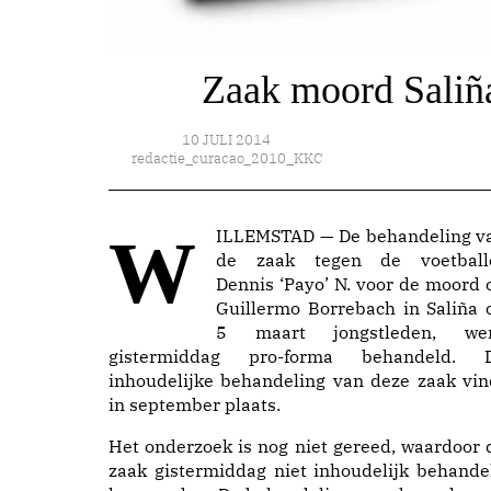
Zaak moord Saliñ
10 JULI 2014
redactie_curacao_2010_KKC
WILLEMSTAD — De behandeling van
de zaak tegen de voetball
Dennis ‘Payo’ N. voor de moord 
Guillermo Borrebach in Saliña 
5 maart jongstleden, we
gistermiddag pro-forma behandeld. 
inhoudelijke behandeling van deze zaak vin
in september plaats.
Het onderzoek is nog niet gereed, waardoor 
zaak gistermiddag niet inhoudelijk behande