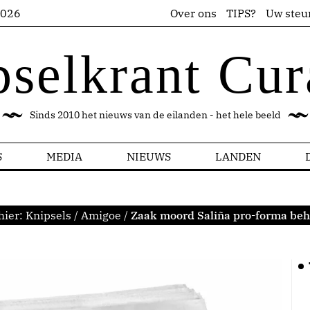
2026
Over ons
TIPS?
Uw steu
pselkrant Cur
Sinds 2010 het nieuws van de eilanden - het hele beeld
S
MEDIA
NIEUWS
LANDEN
hier:
Knipsels
/
Amigoe
/
Zaak moord Saliña pro-forma be