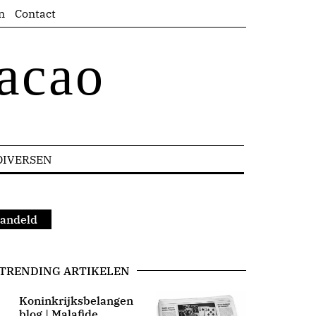
n
Contact
acao
DIVERSEN
handeld
TRENDING ARTIKELEN
Koninkrijksbelangen
blog | Malafide