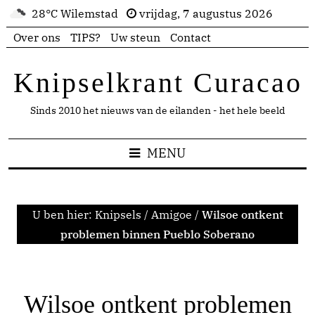
28°C Wilemstad
vrijdag, 7 augustus 2026
Over ons
TIPS?
Uw steun
Contact
Knipselkrant Curacao
Sinds 2010 het nieuws van de eilanden - het hele beeld
MENU
U ben hier:
Knipsels
/
Amigoe
/
Wilsoe ontkent
problemen binnen Pueblo Soberano
Wilsoe ontkent problemen