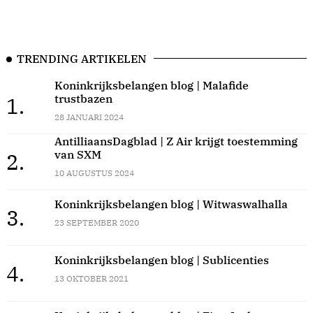
TRENDING ARTIKELEN
Koninkrijksbelangen blog | Malafide
trustbazen
1.
28 JANUARI 2024
AntilliaansDagblad | Z Air krijgt toestemming
van SXM
2.
10 AUGUSTUS 2024
Koninkrijksbelangen blog | Witwaswalhalla
3.
23 SEPTEMBER 2020
Koninkrijksbelangen blog | Sublicenties
4.
13 OKTOBER 2021