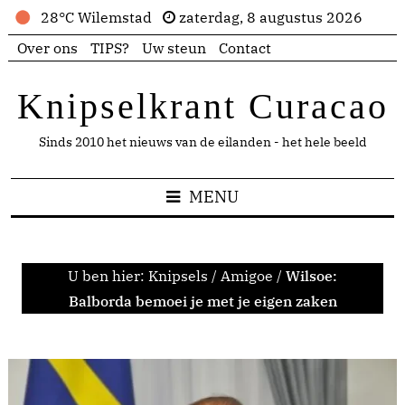
28°C Wilemstad
zaterdag, 8 augustus 2026
Over ons
TIPS?
Uw steun
Contact
Knipselkrant Curacao
Sinds 2010 het nieuws van de eilanden - het hele beeld
MENU
U ben hier:
Knipsels
/
Amigoe
/
Wilsoe:
Balborda bemoei je met je eigen zaken