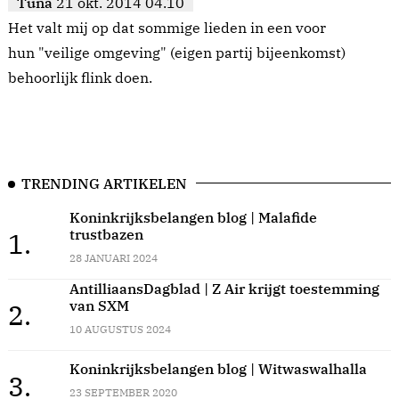
Tuna
21 okt. 2014 04.10
Het valt mij op dat sommige lieden in een voor
hun "veilige omgeving" (eigen partij bijeenkomst)
behoorlijk flink doen.
TRENDING ARTIKELEN
Koninkrijksbelangen blog | Malafide
trustbazen
1.
28 JANUARI 2024
AntilliaansDagblad | Z Air krijgt toestemming
van SXM
2.
10 AUGUSTUS 2024
Koninkrijksbelangen blog | Witwaswalhalla
3.
23 SEPTEMBER 2020