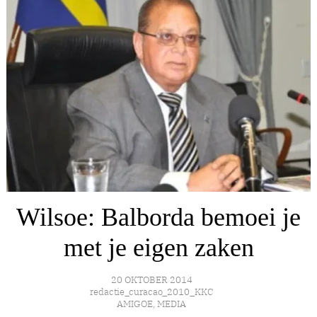
Wilsoe: Balborda bemoei je
met je eigen zaken
20 OKTOBER 2014
redactie_curacao_2010_KKC
AMIGOE
,
MEDIA