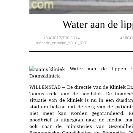
Water aan de lip
18 AUGUSTUS 2014
AMIGO
redactie_curacao_2010_KKC
Water aan de lippen b
Taamskliniek
WILLEMSTAD — De directie van de Kliniek Dr. 
Taams trekt aan de noodklok. De financië
situatie van de kliniek is nu in een dusdan
stadium beland dat de zorg van de patiënt
niet meer kan worden gegarandeerd. E
noodbrief is uitgegaan naar de media, ma
ook naar de ministeries van Gezondhei
Economische Ontwikkeling en Financiën. O