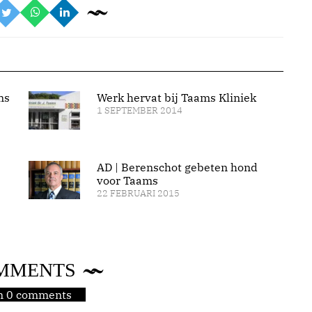
ms
Werk hervat bij Taams Kliniek
1 SEPTEMBER 2014
AD | Berenschot gebeten hond
voor Taams
22 FEBRUARI 2015
MMENTS
jn 0 comments