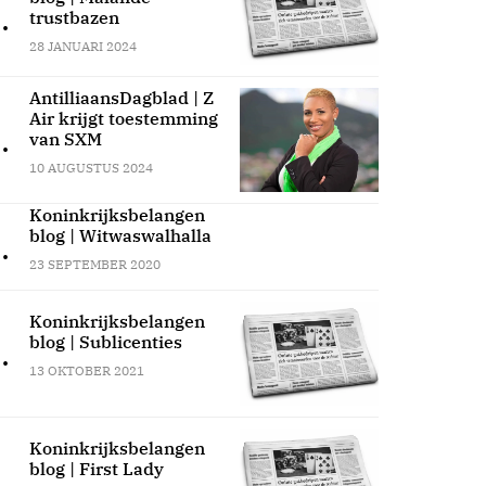
.
trustbazen
28 JANUARI 2024
AntilliaansDagblad | Z
Air krijgt toestemming
.
van SXM
10 AUGUSTUS 2024
Koninkrijksbelangen
blog | Witwaswalhalla
.
23 SEPTEMBER 2020
Koninkrijksbelangen
blog | Sublicenties
.
13 OKTOBER 2021
Koninkrijksbelangen
blog | First Lady
.