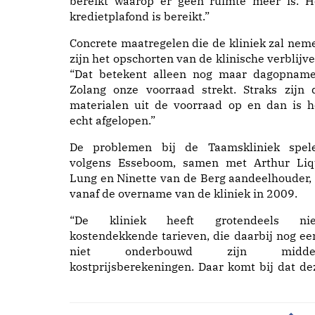
bereikt waarop er geen ruimte meer is. H
kredietplafond is bereikt.”
Concrete maatregelen die de kliniek zal nem
zijn het opschorten van de klinische verblijve
“Dat betekent alleen nog maar dagopname
Zolang onze voorraad strekt. Straks zijn 
materialen uit de voorraad op en dan is h
echt afgelopen.”
De problemen bij de Taamskliniek spel
volgens Esseboom, samen met Arthur Liq
Lung en Ninette van de Berg aandeelhouder, 
vanaf de overname van de kliniek in 2009.
“De kliniek heeft grotendeels nie
kostendekkende tarieven, die daarbij nog ee
niet onderbouwd zijn midde
kostprijsberekeningen. Daar komt bij dat de