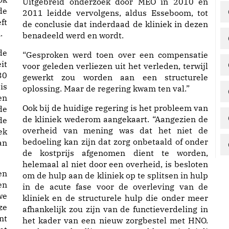
Uitgebreid onderzoek door MEO in 2010 en
de
2011 leidde vervolgens, aldus Esseboom, tot
ft
de conclusie dat inderdaad de kliniek in dezen
.
benadeeld werd en wordt.
de
“Gesproken werd toen over een compensatie
it
voor geleden verliezen uit het verleden, terwijl
30
gewerkt zou worden aan een structurele
is
oplossing. Maar de regering kwam ten val.”
en
Ook bij de huidige regering is het probleem van
de
de kliniek wederom aangekaart. “Aangezien de
de
overheid van mening was dat het niet de
ek
bedoeling kan zijn dat zorg onbetaald of onder
an
de kostprijs afgenomen dient te worden,
helemaal al niet door een overheid, is besloten
en
om de hulp aan de kliniek op te splitsen in hulp
en
in de acute fase voor de overleving van de
we
kliniek en de structurele hulp die onder meer
ze
afhankelijk zou zijn van de functieverdeling in
nt
het kader van een nieuw zorgbestel met HNO.