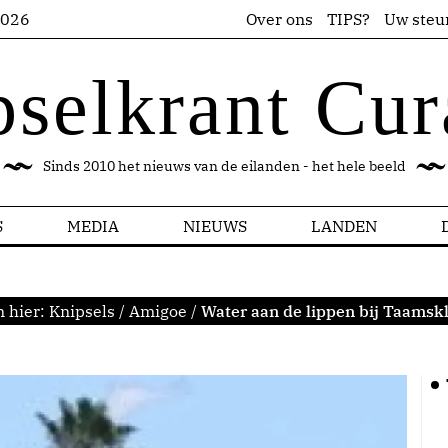
2026
Over ons
TIPS?
Uw steu
pselkrant Cur
Sinds 2010 het nieuws van de eilanden - het hele beeld
S
MEDIA
NIEUWS
LANDEN
n hier:
Knipsels
/
Amigoe
/
Water aan de lippen bij Taamsk