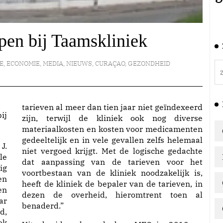
pen bij Taamskliniek
E
,
ECONOMIE
,
MEDIA
,
NIEUWS
,
CURAÇAO
,
GEZONDHEID
tarieven al meer dan tien jaar niet geïndexeerd
ij
zijn, terwijl de kliniek ook nog diverse
materiaalkosten en kosten voor medicamenten
gedeeltelijk en in vele gevallen zelfs helemaal
J.
niet vergoed krijgt. Met de logische gedachte
le
dat aanpassing van de tarieven voor het
ig
voortbestaan van de kliniek noodzakelijk is,
en
heeft de kliniek de bepaler van de tarieven, in
en
dezen de overheid, hieromtrent toen al
ar
benaderd.”
d,
ok