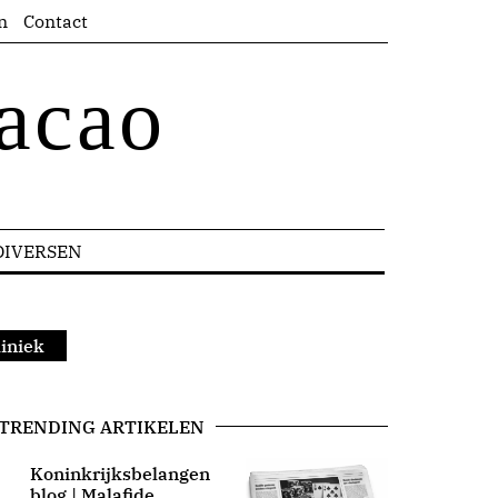
n
Contact
acao
DIVERSEN
liniek
TRENDING ARTIKELEN
Koninkrijksbelangen
blog | Malafide