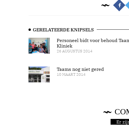
GERELATEERDE KNIPSELS
Personeel bidt voor behoud Taa
Kliniek
26 AUGUSTUS 2014
Taams nog niet gered
10 MAART 2014
CO
Er zi