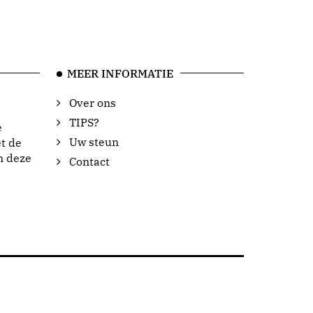
MEER INFORMATIE
Over ons
TIPS?
e
Uw steun
t de
n deze
Contact