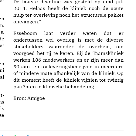
et
De laatste deadline was gesteld op eind juli
2014. Helaas heeft de kliniek noch de acute
hulp ter overleving noch het structurele pakket
en
ontvangen.”
n.
s.
Esseboom laat verder weten dat er
de
ondertussen wel overleg is met de diverse
et
stakeholders waaronder de overheid, om
voorgoed het tij te keren. Bij de Taamskliniek
werken 186 medewerkers en er zijn meer dan
en
50 aan- en toeleveringsbedrijven in meerdere
ui
of mindere mate afhankelijk van de kliniek. Op
al
dit moment heeft de kliniek vijftien tot twintig
patiënten in klinische behandeling.
t-
Bron:
Amigoe
ns
ls
ze