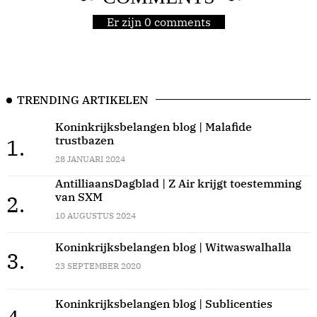
Er zijn 0 comments
TRENDING ARTIKELEN
Koninkrijksbelangen blog | Malafide
trustbazen
1.
28 JANUARI 2024
AntilliaansDagblad | Z Air krijgt toestemming
van SXM
2.
10 AUGUSTUS 2024
Koninkrijksbelangen blog | Witwaswalhalla
3.
23 SEPTEMBER 2020
Koninkrijksbelangen blog | Sublicenties