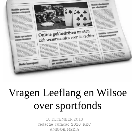
Vragen Leeflang en Wilsoe
over sportfonds
10 DECEMBER 2013
redactie_curacao_2010_KKC
AMIGOE
,
MEDIA