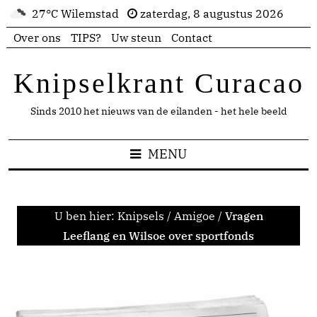
27°C Wilemstad
zaterdag, 8 augustus 2026
Over ons
TIPS?
Uw steun
Contact
Knipselkrant Curacao
Sinds 2010 het nieuws van de eilanden - het hele beeld
MENU
U ben hier:
Knipsels
/
Amigoe
/
Vragen
Leeflang en Wilsoe over sportfonds