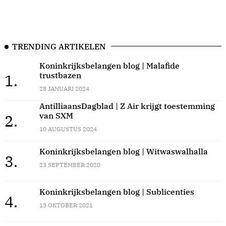
TRENDING ARTIKELEN
Koninkrijksbelangen blog | Malafide
trustbazen
1.
28 JANUARI 2024
AntilliaansDagblad | Z Air krijgt toestemming
van SXM
2.
10 AUGUSTUS 2024
Koninkrijksbelangen blog | Witwaswalhalla
3.
23 SEPTEMBER 2020
Koninkrijksbelangen blog | Sublicenties
4.
13 OKTOBER 2021