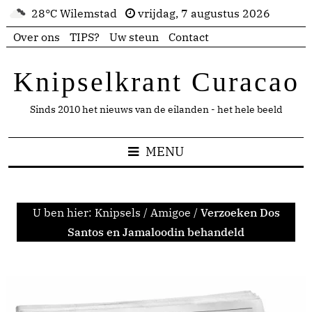
28°C Wilemstad
vrijdag, 7 augustus 2026
Over ons
TIPS?
Uw steun
Contact
Knipselkrant Curacao
Sinds 2010 het nieuws van de eilanden - het hele beeld
MENU
U ben hier:
Knipsels
/
Amigoe
/
Verzoeken Dos
Santos en Jamaloodin behandeld