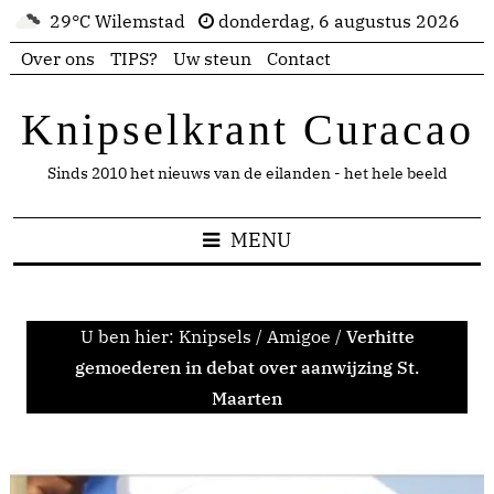
29°C Wilemstad
donderdag, 6 augustus 2026
Over ons
TIPS?
Uw steun
Contact
Knipselkrant Curacao
Sinds 2010 het nieuws van de eilanden - het hele beeld
MENU
U ben hier:
Knipsels
/
Amigoe
/
Verhitte
gemoederen in debat over aanwijzing St.
Maarten