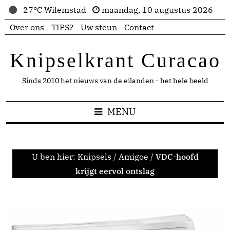
27°C Wilemstad
maandag, 10 augustus 2026
Over ons
TIPS?
Uw steun
Contact
Knipselkrant Curacao
Sinds 2010 het nieuws van de eilanden - het hele beeld
MENU
U ben hier:
Knipsels
/
Amigoe
/
VDC-hoofd
krijgt eervol ontslag