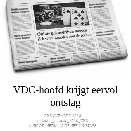
VDC-hoofd krijgt eervol
ontslag
29 NOVEMBER 2013
redactie_curacao_2010_KKC
AMIGOE
,
MEDIA
,
ALGEMEEN NIEUWS