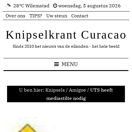
28°C Wilemstad
woensdag, 5 augustus 2026
Over ons
TIPS?
Uw steun
Contact
Knipselkrant Curacao
Sinds 2010 het nieuws van de eilanden - het hele beeld
MENU
U ben hier:
Knipsels
/
Amigoe
/
UTS heeft
mediastilte nodig