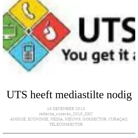
UTS heeft mediastilte nodig
16 DECEMBER 2013
redactie_curacao_2010_KKC
AMIGOE
,
ECONOMIE
,
MEDIA
,
NIEUWS
,
GOKSECTOR
,
CURAÇAO
,
TELECOMSECTOR