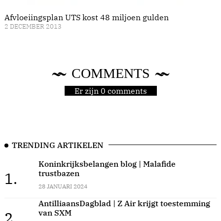
Afvloeiingsplan UTS kost 48 miljoen gulden
2 DECEMBER 2013
COMMENTS
Er zijn 0 comments
TRENDING ARTIKELEN
Koninkrijksbelangen blog | Malafide
trustbazen
1.
28 JANUARI 2024
AntilliaansDagblad | Z Air krijgt toestemming
van SXM
2.