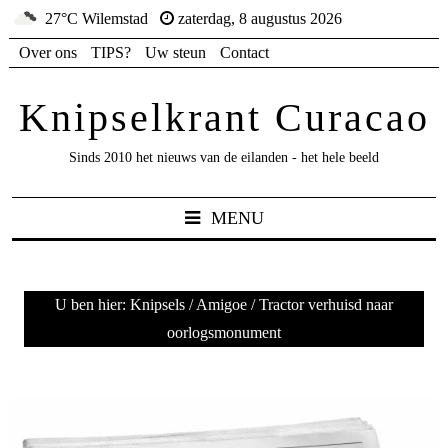
27°C Wilemstad
zaterdag, 8 augustus 2026
Over ons
TIPS?
Uw steun
Contact
Knipselkrant Curacao
Sinds 2010 het nieuws van de eilanden - het hele beeld
MENU
U ben hier:
Knipsels
/
Amigoe
/
Tractor verhuisd naar
oorlogsmonument