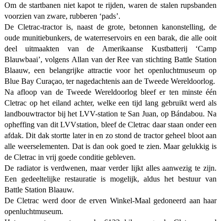
Om de startbanen niet kapot te rijden, waren de stalen rupsbanden
voorzien van zware, rubberen ‘pads’.
De Cletrac-tractor is, naast de grote, betonnen kanonstelling, de
oude munitiebunkers, de waterreservoirs en een barak, die alle ooit
deel uitmaakten van de Amerikaanse Kustbatterij ‘Camp
Blauwbaai’, volgens Allan van der Ree van stichting Battle Station
Blaauw, een belangrijke attractie voor het openluchtmuseum op
Blue Bay Curaçao, ter nagedachtenis aan de Tweede Wereldoorlog.
Na afloop van de Tweede Wereldoorlog bleef er ten minste één
Cletrac op het eiland achter, welke een tijd lang gebruikt werd als
landbouwtractor bij het LVV-station te San Juan, op Bándabou. Na
opheffing van dit LVVstation, bleef de Cletrac daar staan onder een
afdak. Dit dak stortte later in en zo stond de tractor geheel bloot aan
alle weerselementen. Dat is dan ook goed te zien. Maar gelukkig is
de Cletrac in vrij goede conditie gebleven.
De radiator is verdwenen, maar verder lijkt alles aanwezig te zijn.
Een gedeeltelijke restauratie is mogelijk, aldus het bestuur van
Battle Station Blaauw.
De Cletrac werd door de erven Winkel-Maal gedoneerd aan haar
openluchtmuseum.