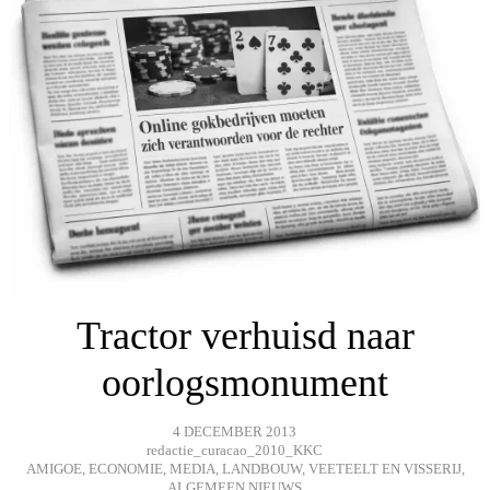
Tractor verhuisd naar
oorlogsmonument
4 DECEMBER 2013
redactie_curacao_2010_KKC
AMIGOE
,
ECONOMIE
,
MEDIA
,
LANDBOUW, VEETEELT EN VISSERIJ
,
ALGEMEEN NIEUWS