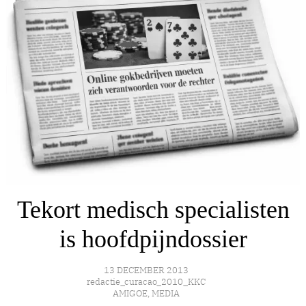
Tekort medisch specialisten
is hoofdpijndossier
13 DECEMBER 2013
redactie_curacao_2010_KKC
AMIGOE
,
MEDIA