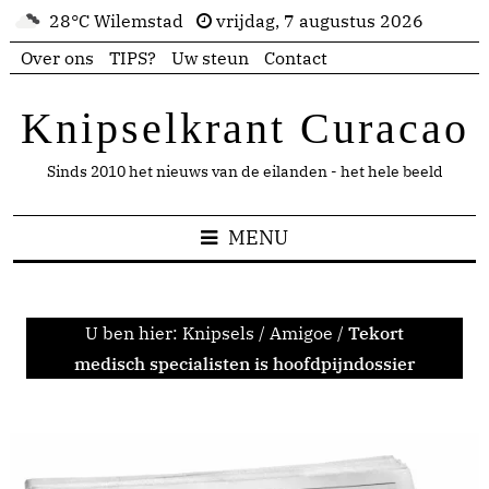
28°C Wilemstad
vrijdag, 7 augustus 2026
Over ons
TIPS?
Uw steun
Contact
Knipselkrant Curacao
Sinds 2010 het nieuws van de eilanden - het hele beeld
MENU
U ben hier:
Knipsels
/
Amigoe
/
Tekort
medisch specialisten is hoofdpijndossier