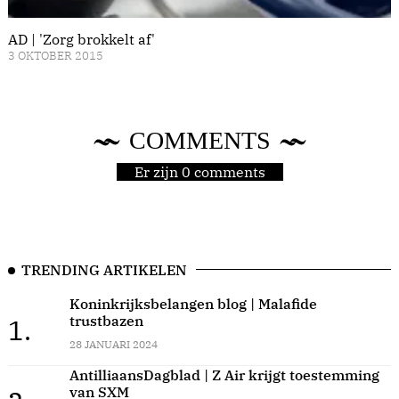
AD | 'Zorg brokkelt af'
3 OKTOBER 2015
COMMENTS
Er zijn 0 comments
TRENDING ARTIKELEN
Koninkrijksbelangen blog | Malafide
trustbazen
1.
28 JANUARI 2024
AntilliaansDagblad | Z Air krijgt toestemming
van SXM