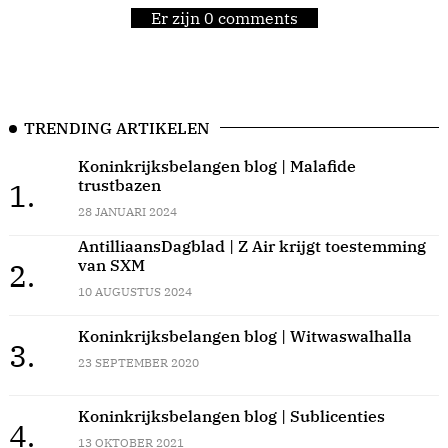
Er zijn 0 comments
TRENDING ARTIKELEN
Koninkrijksbelangen blog | Malafide
trustbazen
1.
28 JANUARI 2024
AntilliaansDagblad | Z Air krijgt toestemming
van SXM
2.
10 AUGUSTUS 2024
Koninkrijksbelangen blog | Witwaswalhalla
3.
23 SEPTEMBER 2020
Koninkrijksbelangen blog | Sublicenties
4.
13 OKTOBER 2021