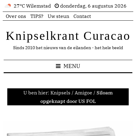
27°C Wilemstad
donderdag, 6 augustus 2026
Over ons
TIPS?
Uw steun
Contact
Knipselkrant Curacao
Sinds 2010 het nieuws van de eilanden - het hele beeld
MENU
U ben hier:
Knipsels
/
Amigoe
/
Siloam
opgeknapt door US FOL