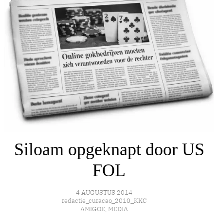
Siloam opgeknapt door US
FOL
4 AUGUSTUS 2014
redactie_curacao_2010_KKC
AMIGOE
,
MEDIA