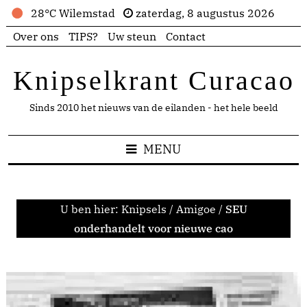
28°C Wilemstad
zaterdag, 8 augustus 2026
Over ons
TIPS?
Uw steun
Contact
Knipselkrant Curacao
Sinds 2010 het nieuws van de eilanden - het hele beeld
MENU
U ben hier:
Knipsels
/
Amigoe
/
SEU
onderhandelt voor nieuwe cao