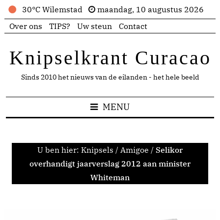
30°C Wilemstad
maandag, 10 augustus 2026
Over ons
TIPS?
Uw steun
Contact
Knipselkrant Curacao
Sinds 2010 het nieuws van de eilanden - het hele beeld
MENU
U ben hier:
Knipsels
/
Amigoe
/
Selikor
overhandigt jaarverslag 2012 aan minister
Whiteman