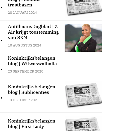
.
trustbazen
28 JANUARI 2024
AntilliaansDagblad | Z
Air krijgt toestemming
.
van SXM
10 AUGUSTUS 2024
Koninkrijksbelangen
blog | Witwaswalhalla
.
23 SEPTEMBER 2020
Koninkrijksbelangen
blog | Sublicenties
.
13 OKTOBER 2021
Koninkrijksbelangen
blog | First Lady
.