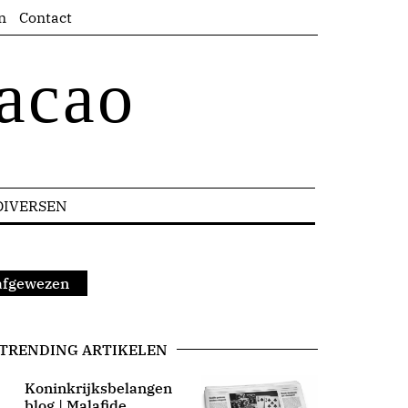
n
Contact
acao
DIVERSEN
afgewezen
TRENDING ARTIKELEN
Koninkrijksbelangen
blog | Malafide