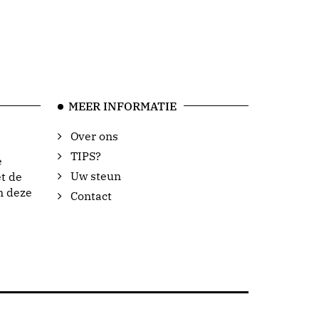
MEER INFORMATIE
Over ons
TIPS?
e
Uw steun
t de
n deze
Contact