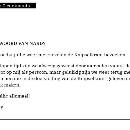
jn 0 comments
 WOORD VAN NARDY
i dat jullie weer met zo velen de Knipselkrant bezoeken.
lopen tijd zijn we afwezig geweest door aanvallen vanuit d
or op mij als persoon, maar gelukkig zijn we weer terug me
n hen die in de doelstelling van de Knipselkrant geloven e
jk maken.
llie allemaal!
dy