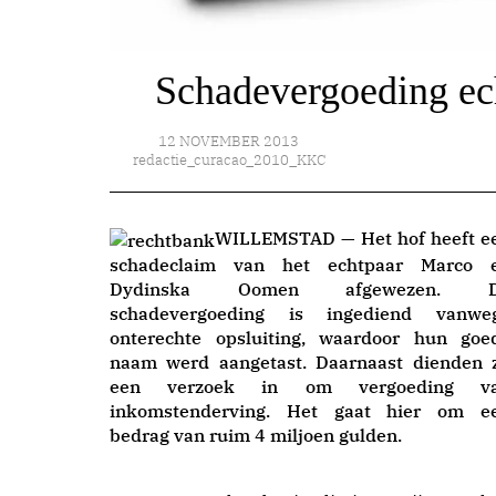
Schadevergoeding e
12 NOVEMBER 2013
redactie_curacao_2010_KKC
WILLEMSTAD — Het hof heeft e
schadeclaim van het echtpaar Marco 
Dydinska Oomen afgewezen. 
schadevergoeding is ingediend vanwe
onterechte opsluiting, waardoor hun goe
naam werd aangetast. Daarnaast dienden z
een verzoek in om vergoeding v
inkomstenderving. Het gaat hier om e
bedrag van ruim 4 miljoen gulden.