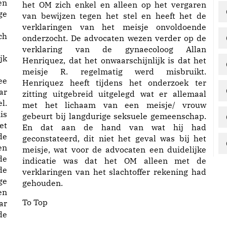
en
het OM zich enkel en alleen op het vergaren
ge
van bewijzen tegen het stel en heeft het de
verklaringen van het meisje onvoldoende
ch
onderzocht. De advocaten wezen verder op de
verklaring van de gynaecoloog Allan
jk
Henriquez, dat het onwaarschijnlijk is dat het
meisje R. regelmatig werd misbruikt.
ee
Henriquez heeft tijdens het onderzoek ter
ar
zitting uitgebreid uitgelegd wat er allemaal
l.
met het lichaam van een meisje/ vrouw
is
gebeurt bij langdurige seksuele gemeenschap.
et
En dat aan de hand van wat hij had
e
geconstateerd, dit niet het geval was bij het
en
meisje, wat voor de advocaten een duidelijke
de
indicatie was dat het OM alleen met de
de
verklaringen van het slachtoffer rekening had
ge
gehouden.
en
To Top
ar
de