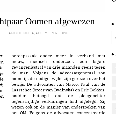
chtpaar Oomen afgewezen
AMIGOE
,
MEDIA
,
ALGEMEEN NIEUWS
en
beroepszaak onder meer in verband met
nieuw, medisch onderzoek een lagere
en
gevangenisstraf van drie maanden geëist tegen
De
de man. Volgens de advocaatgeneraal zou
ge
namelijk de nodige twijfel zijn gerezen over het
de
bewijs. De advocaten van Marco, Paul van de
ij
Laarschot (broer van Dydinska) en Eric Bokkes,
an
hadden betoogd dat de pleegdochter
en
tegenstrijdige verklaringen had afgelegd. Zij
wezen ook op de manier van onderzoeken van
het OM. Volgens de advocaten concentreerde