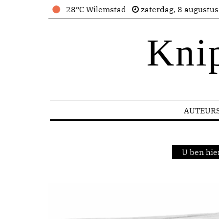
28°C Wilemstad
zaterdag, 8 augustu
Kni
AUTEUR
U ben hie