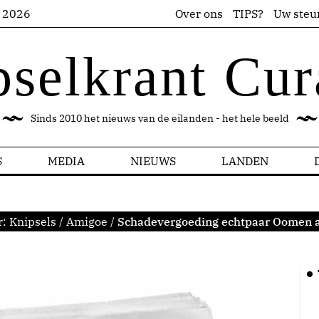
s 2026
Over ons
TIPS?
Uw steu
pselkrant Cur
Sinds 2010 het nieuws van de eilanden - het hele beeld
S
MEDIA
NIEUWS
LANDEN
r:
Knipsels
/
Amigoe
/
Schadevergoeding echtpaar Oomen 