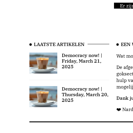
Er zi
LAATSTE ARTIKELEN
EEN
Democracy now! |
Wat moo
Friday, March 21,
2025
De afge
goksect
hulp va
mogeli
Democracy now! |
Thursday, March 20,
Dank ju
2025
❤️ Nar