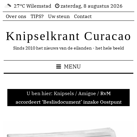
27°C Wilemstad
zaterdag, 8 augustus 2026
Over ons
TIPS?
Uw steun
Contact
Knipselkrant Curacao
Sinds 2010 het nieuws van de eilanden - het hele beeld
MENU
U ben hier:
Knipsels
/
Amigoe
/
RvM
accordeert ‘Beslisdocument’ inzake Oostpunt