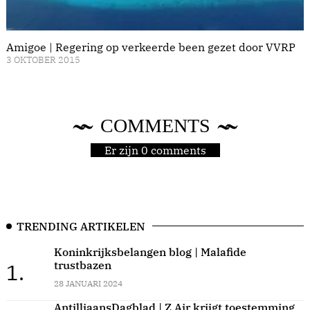
Amigoe | Regering op verkeerde been gezet door VVRP
3 OKTOBER 2015
COMMENTS
Er zijn 0 comments
TRENDING ARTIKELEN
Koninkrijksbelangen blog | Malafide
trustbazen
1.
28 JANUARI 2024
AntilliaansDagblad | Z Air krijgt toestemming