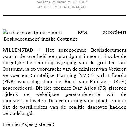
redactie_curacao_2010_KKC
AMIGOE
,
MEDIA
,
CURAÇAO
RvM accordeert
‘Beslisdocument’ inzake Oostpunt
WILLEMSTAD — Het zogenoemde Beslisdocument
waarin de overheid een standpunt inneemt inzake de
mogelijke bestemmingswijziging van de gronden van
Oostpunt, is op voordracht van de minister van Verkeer,
Vervoer en Ruimtelijke Planning (VVRP) Earl Balborda
(PNP) woensdag door de Raad van Ministers (RvM)
geaccordeerd. Dit liet premier Ivar Asjes (PS) gisteren
tijdens de wekelijkse persconferentie van de
ministerraad weten. De accordering vond plaats zonder
dat de partijleiders van de coalitie daarover hadden
beraadslaagd.
Premier Asjes gisteren: