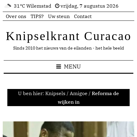
31°C Wilemstad
vrijdag, 7 augustus 2026
Over ons
TIPS?
Uw steun
Contact
Knipselkrant Curacao
Sinds 2010 het nieuws van de eilanden - het hele beeld
MENU
U ben hier:
Knipsels
/
Amigoe
/
Reforma de
wijken in