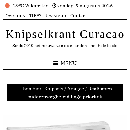
29°C Wilemstad
zondag, 9 augustus 2026
Over ons
TIPS?
Uw steun
Contact
Knipselkrant Curacao
Sinds 2010 het nieuws van de eilanden - het hele beeld
MENU
U ben hier:
Knipsels
/
Amigoe
/
Realiseren
ouderenzorgbeleid hoge prioriteit