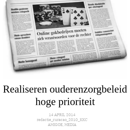
Realiseren ouderenzorgbeleid
hoge prioriteit
14 APRIL 2014
redactie_curacao_2010_KKC
AMIGOE
,
MEDIA