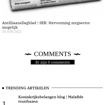
AntilliaansDagblad | SER: Hervorming zorgsector
mogelijk
20 JUNI 2022
COMMENTS
Er zijn 0 comments
TRENDING ARTIKELEN
Koninkrijksbelangen blog | Malafide
trustbazen
1.