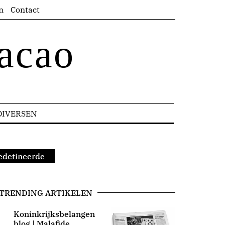
n
Contact
acao
DIVERSEN
gedetineerde
TRENDING ARTIKELEN
Koninkrijksbelangen
blog | Malafide