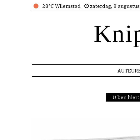
28°C Wilemstad
zaterdag, 8 augustu
Kni
AUTEUR
U ben hier