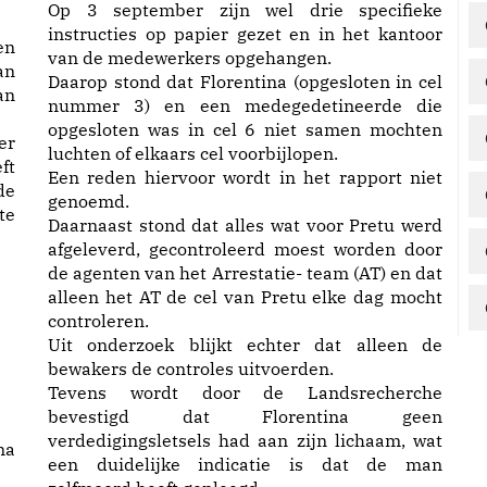
Op 3 september zijn wel drie specifieke
instructies op papier gezet en in het kantoor
en
van de medewerkers opgehangen.
an
Daarop stond dat Florentina (opgesloten in cel
an
nummer 3) en een medegedetineerde die
opgesloten was in cel 6 niet samen mochten
er
luchten of elkaars cel voorbijlopen.
ft
Een reden hiervoor wordt in het rapport niet
de
genoemd.
te
Daarnaast stond dat alles wat voor Pretu werd
afgeleverd, gecontroleerd moest worden door
de agenten van het Arrestatie- team (AT) en dat
alleen het AT de cel van Pretu elke dag mocht
controleren.
Uit onderzoek blijkt echter dat alleen de
bewakers de controles uitvoerden.
Tevens wordt door de Landsrecherche
bevestigd dat Florentina geen
verdedigingsletsels had aan zijn lichaam, wat
na
een duidelijke indicatie is dat de man