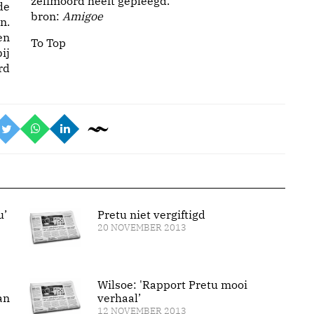
zelfmoord heeft gepleegd.
de
bron:
Amigoe
n.
en
To Top
ij
rd
u’
Pretu niet vergiftigd
20 NOVEMBER 2013
Wilsoe: 'Rapport Pretu mooi
an
verhaal’
12 NOVEMBER 2013