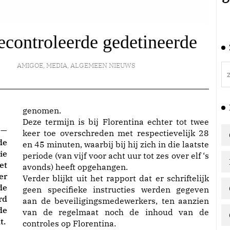
econtroleerde gedetineerde
AMIGOE
,
MEDIA
,
ALGEMEEN NIEUWS
genomen.
Deze termijn is bij Florentina echter tot twee
 —
keer toe overschreden met respectievelijk 28
de
en 45 minuten, waarbij bij hij zich in die laatste
ie
periode (van vijf voor acht uur tot zes over elf ‘s
et
avonds) heeft opgehangen.
er
Verder blijkt uit het rapport dat er schriftelijk
de
geen specifieke instructies werden gegeven
rd
aan de beveiligingsmedewerkers, ten aanzien
de
van de regelmaat noch de inhoud van de
t.
controles op Florentina.