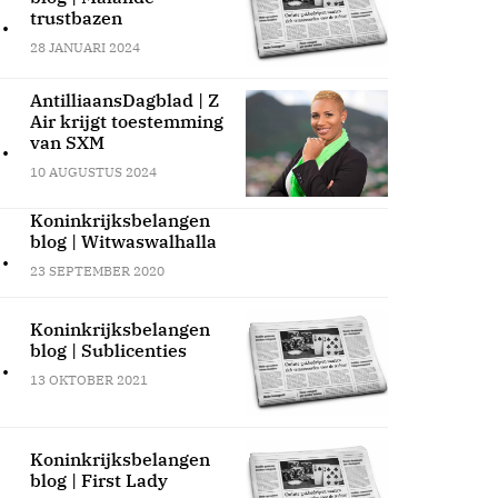
.
trustbazen
28 JANUARI 2024
AntilliaansDagblad | Z
Air krijgt toestemming
.
van SXM
10 AUGUSTUS 2024
Koninkrijksbelangen
blog | Witwaswalhalla
.
23 SEPTEMBER 2020
Koninkrijksbelangen
blog | Sublicenties
.
13 OKTOBER 2021
Koninkrijksbelangen
blog | First Lady
.