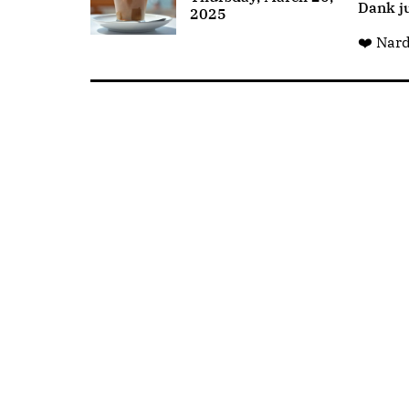
Dank ju
2025
❤️ Nar