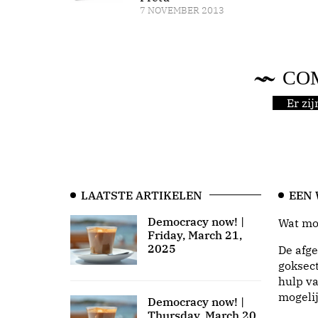
7 NOVEMBER 2013
CO
Er zi
LAATSTE ARTIKELEN
EEN
Democracy now! |
Wat moo
Friday, March 21,
2025
De afge
goksect
hulp va
mogeli
Democracy now! |
Thursday, March 20,