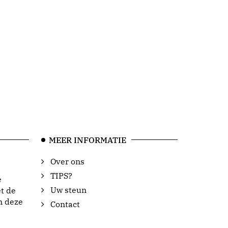
MEER INFORMATIE
Over ons
TIPS?
e
Uw steun
t de
n deze
Contact