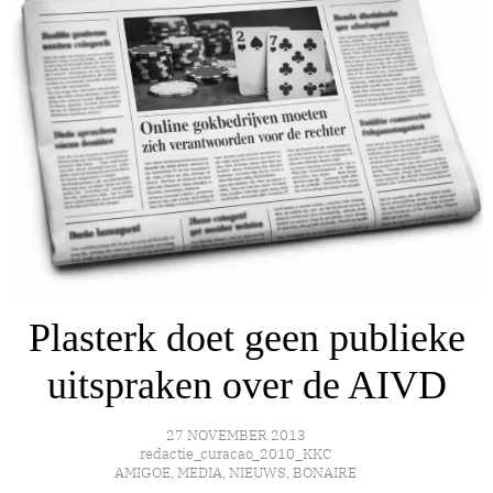
Plasterk doet geen publieke
uitspraken over de AIVD
27 NOVEMBER 2013
redactie_curacao_2010_KKC
AMIGOE
,
MEDIA
,
NIEUWS
,
BONAIRE