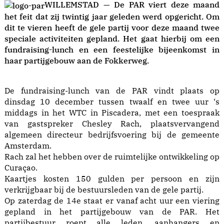
WILLEMSTAD — De PAR viert deze maand
het feit dat zij twintig jaar geleden werd opgericht. Om
dit te vieren heeft de gele partij voor deze maand twee
speciale activiteiten gepland. Het gaat hierbij om een
fundraising-lunch en een feestelijke bijeenkomst in
haar partijgebouw aan de Fokkerweg.
De fundraising-lunch van de PAR vindt plaats op
dinsdag 10 december tussen twaalf en twee uur ‘s
middags in het WTC in Piscadera, met een toespraak
van gastspreker Chesley Rach, plaatsvervangend
algemeen directeur bedrijfsvoering bij de gemeente
Amsterdam.
Rach zal het hebben over de ruimtelijke ontwikkeling op
Curaçao.
Kaartjes kosten 150 gulden per persoon en zijn
verkrijgbaar bij de bestuursleden van de gele partij.
Op zaterdag de 14e staat er vanaf acht uur een viering
gepland in het partijgebouw van de PAR. Het
partijbestuur roept alle leden, aanhangers en