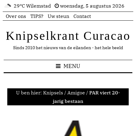
29°C Wilemstad
woensdag, 5 augustus 2026
Over ons
TIPS?
Uw steun
Contact
Knipselkrant Curacao
Sinds 2010 het nieuws van de eilanden - het hele beeld
MENU
U ben hier:
Knipsels
/
Amigoe
/
PAR viert 20-
jarig bestaan