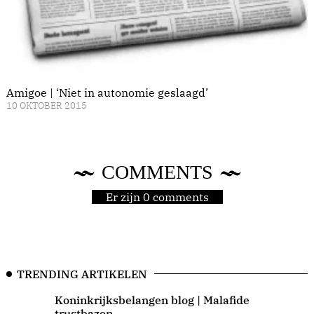
Amigoe | ‘Niet in autonomie geslaagd’
10 OKTOBER 2015
COMMENTS
Er zijn 0 comments
TRENDING ARTIKELEN
Koninkrijksbelangen blog | Malafide
trustbazen