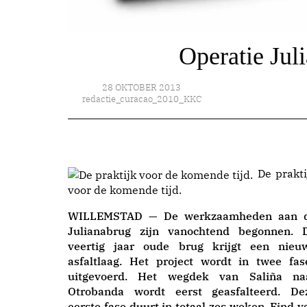
Operatie Jul
28 OKTOBER 2013
redactie_curacao_2010_KKC
De prakti
voor de komende tijd.
WILLEMSTAD — De werkzaamheden aan 
Julianabrug zijn vanochtend begonnen. 
veertig jaar oude brug krijgt een nieu
asfaltlaag. Het project wordt in twee fas
uitgevoerd. Het wegdek van Saliña na
Otrobanda wordt eerst geasfalteerd. De
eerste fase duurt in totaal zes weken. Eind v