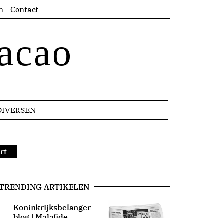
n
Contact
acao
DIVERSEN
rt
TRENDING ARTIKELEN
Koninkrijksbelangen
blog | Malafide