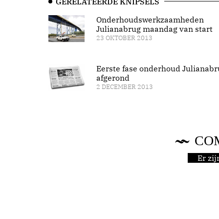
GERELATEERDE KNIPSELS
Onderhoudswerkzaamheden
Julianabrug maandag van start
23 OKTOBER 2013
Eerste fase onderhoud Julianabr
afgerond
2 DECEMBER 2013
CO
Er zi