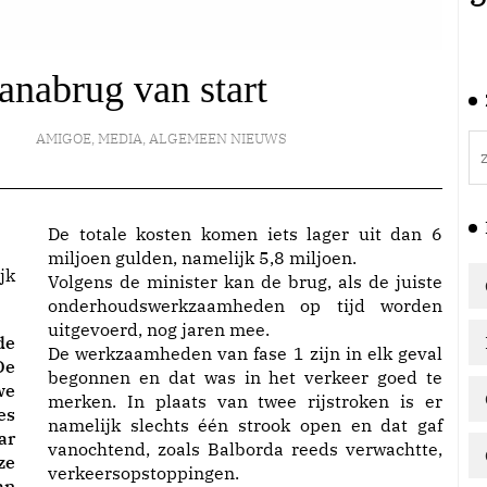
ianabrug van start
AMIGOE
,
MEDIA
,
ALGEMEEN NIEUWS
De totale kosten komen iets lager uit dan 6
miljoen gulden, namelijk 5,8 miljoen.
jk
Volgens de minister kan de brug, als de juiste
onderhoudswerkzaamheden op tijd worden
uitgevoerd, nog jaren mee.
de
De werkzaamheden van fase 1 zijn in elk geval
De
begonnen en dat was in het verkeer goed te
we
merken. In plaats van twee rijstroken is er
es
namelijk slechts één strook open en dat gaf
ar
vanochtend, zoals Balborda reeds verwachtte,
ze
verkeersopstoppingen.
an