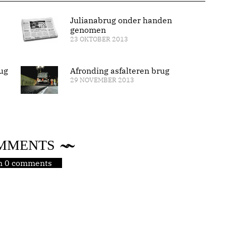
Julianabrug onder handen
genomen
23 OKTOBER 2013
ug
Afronding asfalteren brug
29 NOVEMBER 2013
MMENTS
jn 0 comments