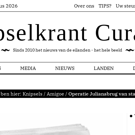
us 2026
Over ons
TIPS?
Uw steu
pselkrant Cur
Sinds 2010 het nieuws van de eilanden - het hele beeld
S
MEDIA
NIEUWS
LANDEN
 ben hier:
Knipsels
/
Amigoe
/
Operatie Julianabrug van sta