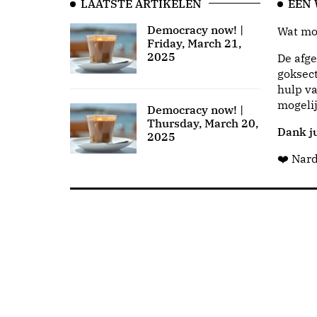
LAATSTE ARTIKELEN
EEN
Democracy now! |
Wat moo
Friday, March 21,
2025
De afge
goksect
hulp va
mogeli
Democracy now! |
Thursday, March 20,
Dank ju
2025
❤️ Nar