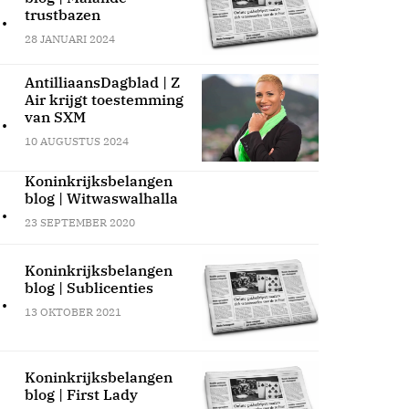
.
trustbazen
28 JANUARI 2024
AntilliaansDagblad | Z
Air krijgt toestemming
.
van SXM
10 AUGUSTUS 2024
Koninkrijksbelangen
blog | Witwaswalhalla
.
23 SEPTEMBER 2020
Koninkrijksbelangen
blog | Sublicenties
.
13 OKTOBER 2021
Koninkrijksbelangen
blog | First Lady
.