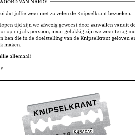
 WOORD VAN NARDY
i dat jullie weer met zo velen de Knipselkrant bezoeken.
lopen tijd zijn we afwezig geweest door aanvallen vanuit d
or op mij als persoon, maar gelukkig zijn we weer terug me
n hen die in de doelstelling van de Knipselkrant geloven e
jk maken.
llie allemaal!
dy