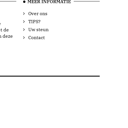
MEER INFORMATIE
Over ons
TIPS?
e
Uw steun
t de
n deze
Contact