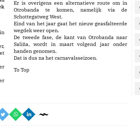
Er is overigens een alternatieve route om in
ek
Otrobanda te komen, namelijk via de
Schottegatweg West.
Eind van het jaar gaat het nieuw geasfalteerde
wegdek weer open.
in
De tweede fase, de kant van Otrobanda naar
Saliña, wordt in maart volgend jaar onder
r,
handen genomen.
et
Dat is dus na het carnavalsseizoen.
er
To Top
er