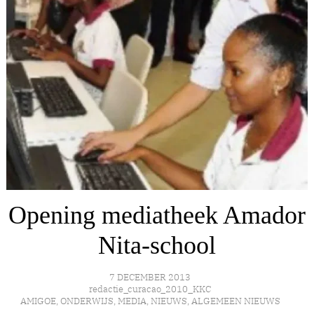
Opening mediatheek Amador
Nita-school
7 DECEMBER 2013
redactie_curacao_2010_KKC
AMIGOE
,
ONDERWIJS
,
MEDIA
,
NIEUWS
,
ALGEMEEN NIEUWS