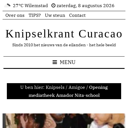
27°C Wilemstad
zaterdag, 8 augustus 2026
Over ons
TIPS?
Uw steun
Contact
Knipselkrant Curacao
Sinds 2010 het nieuws van de eilanden - het hele beeld
MENU
U ben hier:
Knipsels
/
Amigoe
/
Opening
mediatheek Amador Nita-school