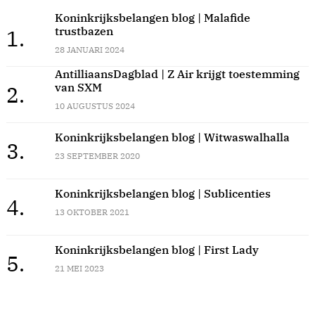
Koninkrijksbelangen blog | Malafide
trustbazen
1.
28 JANUARI 2024
AntilliaansDagblad | Z Air krijgt toestemming
van SXM
2.
10 AUGUSTUS 2024
Koninkrijksbelangen blog | Witwaswalhalla
3.
23 SEPTEMBER 2020
Koninkrijksbelangen blog | Sublicenties
4.
13 OKTOBER 2021
Koninkrijksbelangen blog | First Lady
5.
21 MEI 2023