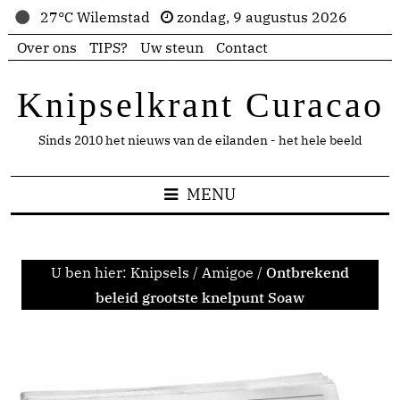
27°C Wilemstad
zondag, 9 augustus 2026
Over ons
TIPS?
Uw steun
Contact
Knipselkrant Curacao
Sinds 2010 het nieuws van de eilanden - het hele beeld
MENU
U ben hier:
Knipsels
/
Amigoe
/
Ontbrekend
beleid grootste knelpunt Soaw