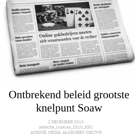
Ontbrekend beleid grootste
knelpunt Soaw
2 DECEMBER 2013
redactie_curacao_2010_KKC
AMIGOE
,
MEDIA
,
ALGEMEEN NIEUWS