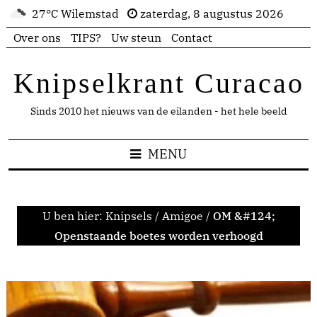
27°C Wilemstad
zaterdag, 8 augustus 2026
Over ons
TIPS?
Uw steun
Contact
Knipselkrant Curacao
Sinds 2010 het nieuws van de eilanden - het hele beeld
MENU
U ben hier:
Knipsels
/
Amigoe
/
OM &#124;
Openstaande boetes worden verhoogd