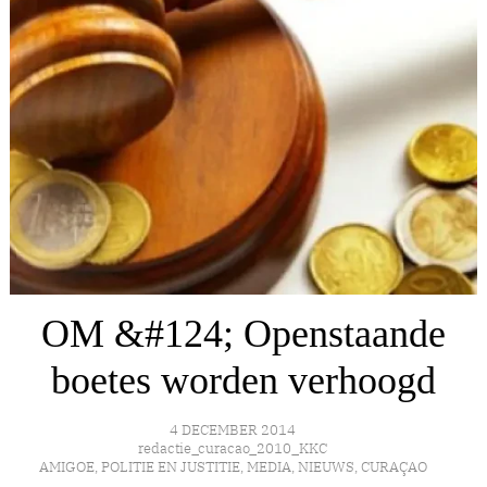
OM &#124; Openstaande
boetes worden verhoogd
4 DECEMBER 2014
redactie_curacao_2010_KKC
AMIGOE
,
POLITIE EN JUSTITIE
,
MEDIA
,
NIEUWS
,
CURAÇAO